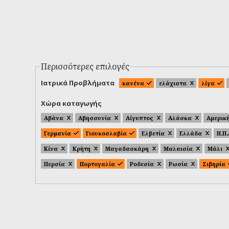
Περισσότερες επιλογές
Ιατρικά Προβλήματα
κανένα
ελάχιστα
λίγα
Χώρα καταγωγής
Αβάνα
Αβησσυνία
Αίγυπτος
Αλάσκα
Αμερικ
Γερμανία
Γιουκοσλαβία
Ελβετία
Ελλάδα
Η.Π
Κίνα
Κρήτη
Μαγαδασκάρη
Μαλαισία
Μάλι
Περσία
Πορτογαλία
Ροδεσία
Ρωσία
Σιβηρία