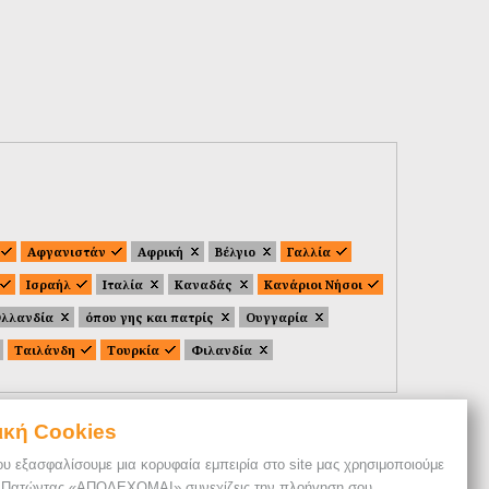
Αφγανιστάν
Αφρική
Βέλγιο
Γαλλία
Ισραήλ
Ιταλία
Καναδάς
Κανάριοι Νήσοι
λλανδία
όπου γης και πατρίς
Ουγγαρία
Ταιλάνδη
Τουρκία
Φιλανδία
ική Cookies
ου εξασφαλίσουμε μια κορυφαία εμπειρία στο site μας χρησιμοποιούμε
. Πατώντας «ΑΠΟΔΕΧΟΜΑΙ» συνεχίζεις την πλοήγηση σου