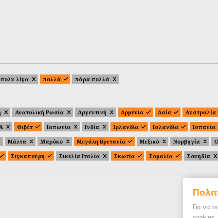
πολυ λίγα
πολλά
πάρα πολλά
ή
Ανατολική Ρωσία
Αργεντινή
Αρμενία
Ασία
Αυστραλία
.Α
Θιβέτ
Ιαπωνία
Ινδία
Ιρλανδία
Ισλανδία
Ισπανία
Μάλτα
Μαρόκο
Μεγάλη Βρετανία
Μεξικό
Νορβηγία
Ο
Σιγκαπούρη
Σικελία Ιταλία
Σκωτία
Σομαλία
Σουηδία
Πολιτ
Για να σ
cookies