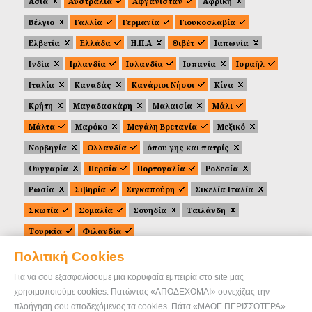
Ασία
Αυστραλία
Αφγανιστάν
Αφρική
Βέλγιο
Γαλλία
Γερμανία
Γιουκοσλαβία
Ελβετία
Ελλάδα
Η.Π.Α
Θιβέτ
Ιαπωνία
Ινδία
Ιρλανδία
Ισλανδία
Ισπανία
Ισραήλ
Ιταλία
Καναδάς
Κανάριοι Νήσοι
Κίνα
Κρήτη
Μαγαδασκάρη
Μαλαισία
Μάλι
Μάλτα
Μαρόκο
Μεγάλη Βρετανία
Μεξικό
Νορβηγία
Ολλανδία
όπου γης και πατρίς
Ουγγαρία
Περσία
Πορτογαλία
Ροδεσία
Ρωσία
Σιβηρία
Σιγκαπούρη
Σικελία Ιταλία
Σκωτία
Σομαλία
Σουηδία
Ταιλάνδη
Τουρκία
Φιλανδία
Πολιτική Cookies
Για να σου εξασφαλίσουμε μια κορυφαία εμπειρία στο site μας
χρησιμοποιούμε cookies. Πατώντας «ΑΠΟΔΕΧΟΜΑΙ» συνεχίζεις την
πλοήγηση σου αποδεχόμενος τα cookies. Πάτα «ΜΑΘΕ ΠΕΡΙΣΣΟΤΕΡΑ»