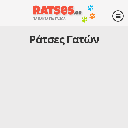
Ράτσες Γατών