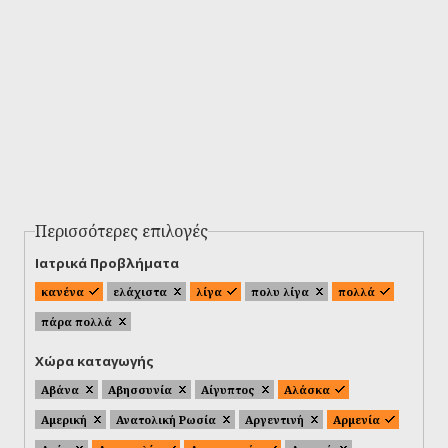
Περισσότερες επιλογές
Ιατρικά Προβλήματα
κανένα
ελάχιστα
λίγα
πολυ λίγα
πολλά
πάρα πολλά
Χώρα καταγωγής
Αβάνα
Αβησσυνία
Αίγυπτος
Αλάσκα
Αμερική
Ανατολική Ρωσία
Αργεντινή
Αρμενία