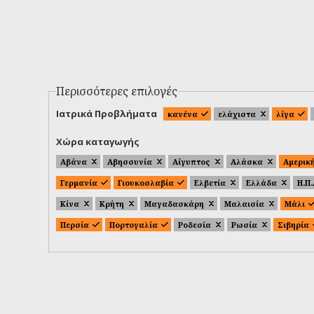
Περισσότερες επιλογές
Ιατρικά Προβλήματα
κανένα
ελάχιστα
λίγα
Χώρα καταγωγής
Αβάνα
Αβησσυνία
Αίγυπτος
Αλάσκα
Αμερικ
Γερμανία
Γιουκοσλαβία
Ελβετία
Ελλάδα
Η.Π
Κίνα
Κρήτη
Μαγαδασκάρη
Μαλαισία
Μάλι
Περσία
Πορτογαλία
Ροδεσία
Ρωσία
Σιβηρία