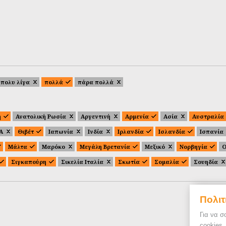
πολυ λίγα
πολλά
πάρα πολλά
ή
Ανατολική Ρωσία
Αργεντινή
Αρμενία
Ασία
Αυστραλία
.Α
Θιβέτ
Ιαπωνία
Ινδία
Ιρλανδία
Ισλανδία
Ισπανία
Μάλτα
Μαρόκο
Μεγάλη Βρετανία
Μεξικό
Νορβηγία
Ο
Σιγκαπούρη
Σικελία Ιταλία
Σκωτία
Σομαλία
Σουηδία
Πολιτ
Για να σ
cookies