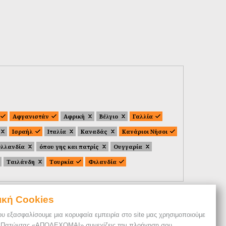
Αφγανιστάν
Αφρική
Βέλγιο
Γαλλία
Ισραήλ
Ιταλία
Καναδάς
Κανάριοι Νήσοι
λλανδία
όπου γης και πατρίς
Ουγγαρία
Ταιλάνδη
Τουρκία
Φιλανδία
ική Cookies
ου εξασφαλίσουμε μια κορυφαία εμπειρία στο site μας χρησιμοποιούμε
. Πατώντας «ΑΠΟΔΕΧΟΜΑΙ» συνεχίζεις την πλοήγηση σου