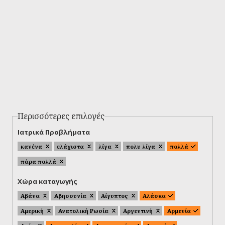
Περισσότερες επιλογές
Ιατρικά Προβλήματα
κανένα
ελάχιστα
λίγα
πολυ λίγα
πολλά
πάρα πολλά
Χώρα καταγωγής
Αβάνα
Αβησσυνία
Αίγυπτος
Αλάσκα
Αμερική
Ανατολική Ρωσία
Αργεντινή
Αρμενία