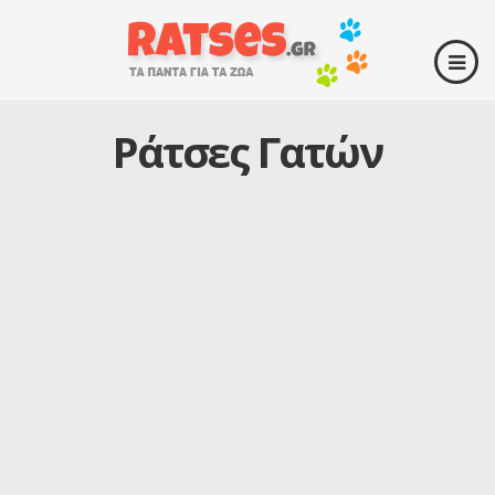
Ράτσες Γατών