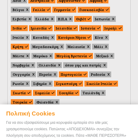
Ασία
Αυστραλία
Αφγανιστάν
Αφρική
Βέλγιο
Γαλλία
Γερμανία
Γιουκοσλαβία
Ελβετία
Ελλάδα
Η.Π.Α
Θιβέτ
Ιαπωνία
Ινδία
Ιρλανδία
Ισλανδία
Ισπανία
Ισραήλ
Ιταλία
Καναδάς
Κανάριοι Νήσοι
Κίνα
Κρήτη
Μαγαδασκάρη
Μαλαισία
Μάλι
Μάλτα
Μαρόκο
Μεγάλη Βρετανία
Μεξικό
Νορβηγία
Ολλανδία
όπου γης και πατρίς
Ουγγαρία
Περσία
Πορτογαλία
Ροδεσία
Ρωσία
Σιβηρία
Σιγκαπούρη
Σικελία Ιταλία
Σκωτία
Σομαλία
Σουηδία
Ταιλάνδη
Τουρκία
Φιλανδία
Πολιτική Cookies
Για να σου εξασφαλίσουμε μια κορυφαία εμπειρία στο site μας
χρησιμοποιούμε cookies. Πατώντας «ΑΠΟΔΕΧΟΜΑΙ» συνεχίζεις την
πλοήγηση σου αποδεχόμενος τα cookies. Πάτα «ΜΑΘΕ ΠΕΡΙΣΣΟΤΕΡΑ»