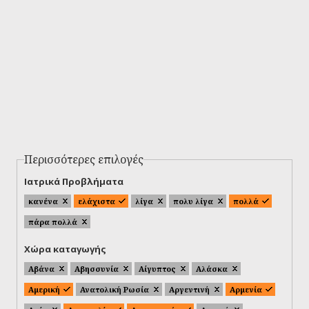
Περισσότερες επιλογές
Ιατρικά Προβλήματα
κανένα
ελάχιστα
λίγα
πολυ λίγα
πολλά
πάρα πολλά
Χώρα καταγωγής
Αβάνα
Αβησσυνία
Αίγυπτος
Αλάσκα
Αμερική
Ανατολική Ρωσία
Αργεντινή
Αρμενία