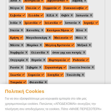
Ασία
Αυστραλία
Αφγανιστάν
Αφρική
Βέλγιο
Γαλλία
Γερμανία
Γιουκοσλαβία
Ελβετία
Ελλάδα
Η.Π.Α
Θιβέτ
Ιαπωνία
Ινδία
Ιρλανδία
Ισλανδία
Ισπανία
Ισραήλ
Ιταλία
Καναδάς
Κανάριοι Νήσοι
Κίνα
Κρήτη
Μαγαδασκάρη
Μαλαισία
Μάλι
Μάλτα
Μαρόκο
Μεγάλη Βρετανία
Μεξικό
Νορβηγία
Ολλανδία
όπου γης και πατρίς
Ουγγαρία
Περσία
Πορτογαλία
Ροδεσία
Ρωσία
Σιβηρία
Σιγκαπούρη
Σικελία Ιταλία
Σκωτία
Σομαλία
Σουηδία
Ταιλάνδη
Τουρκία
Φιλανδία
Πολιτική Cookies
Για να σου εξασφαλίσουμε μια κορυφαία εμπειρία στο site μας
χρησιμοποιούμε cookies. Πατώντας «ΑΠΟΔΕΧΟΜΑΙ» συνεχίζεις την
πλοήγηση σου αποδεχόμενος τα cookies. Πάτα «ΜΑΘΕ ΠΕΡΙΣΣΟΤΕΡΑ»