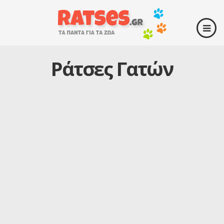
Ράτσες Γατών