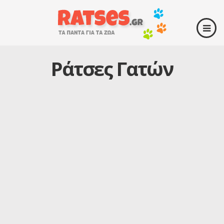
Ράτσες Γατών