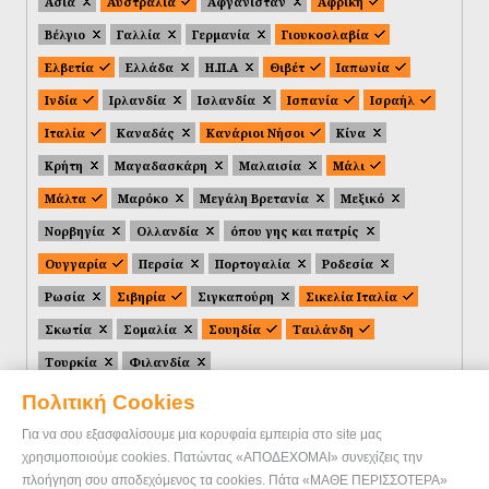
Ασία
Αυστραλία
Αφγανιστάν
Αφρική
Βέλγιο
Γαλλία
Γερμανία
Γιουκοσλαβία
Ελβετία
Ελλάδα
Η.Π.Α
Θιβέτ
Ιαπωνία
Ινδία
Ιρλανδία
Ισλανδία
Ισπανία
Ισραήλ
Ιταλία
Καναδάς
Κανάριοι Νήσοι
Κίνα
Κρήτη
Μαγαδασκάρη
Μαλαισία
Μάλι
Μάλτα
Μαρόκο
Μεγάλη Βρετανία
Μεξικό
Νορβηγία
Ολλανδία
όπου γης και πατρίς
Ουγγαρία
Περσία
Πορτογαλία
Ροδεσία
Ρωσία
Σιβηρία
Σιγκαπούρη
Σικελία Ιταλία
Σκωτία
Σομαλία
Σουηδία
Ταιλάνδη
Τουρκία
Φιλανδία
Πολιτική Cookies
Για να σου εξασφαλίσουμε μια κορυφαία εμπειρία στο site μας
χρησιμοποιούμε cookies. Πατώντας «ΑΠΟΔΕΧΟΜΑΙ» συνεχίζεις την
πλοήγηση σου αποδεχόμενος τα cookies. Πάτα «ΜΑΘΕ ΠΕΡΙΣΣΟΤΕΡΑ»