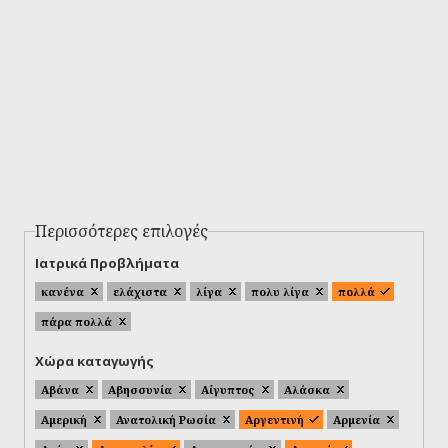
Περισσότερες επιλογές
Ιατρικά Προβλήματα
κανένα
ελάχιστα
λίγα
πολυ λίγα
πολλά
πάρα πολλά
Χώρα καταγωγής
Αβάνα
Αβησσυνία
Αίγυπτος
Αλάσκα
Αμερική
Ανατολική Ρωσία
Αργεντινή
Αρμενία