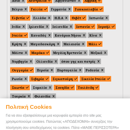
Ασία
Αυστραλία
Αφγανιστάν
Αφρική
Βέλγιο
Γαλλία
Γερμανία
Γιουκοσλαβία
Ελβετία
Ελλάδα
Η.Π.Α
Θιβέτ
Ιαπωνία
Ινδία
Ιρλανδία
Ισλανδία
Ισπανία
Ισραήλ
Ιταλία
Καναδάς
Κανάριοι Νήσοι
Κίνα
Κρήτη
Μαγαδασκάρη
Μαλαισία
Μάλι
Μάλτα
Μαρόκο
Μεγάλη Βρετανία
Μεξικό
Νορβηγία
Ολλανδία
όπου γης και πατρίς
Ουγγαρία
Περσία
Πορτογαλία
Ροδεσία
Ρωσία
Σιβηρία
Σιγκαπούρη
Σικελία Ιταλία
Σκωτία
Σομαλία
Σουηδία
Ταιλάνδη
Τουρκία
Φιλανδία
Πολιτική Cookies
Για να σου εξασφαλίσουμε μια κορυφαία εμπειρία στο site μας
χρησιμοποιούμε cookies. Πατώντας «ΑΠΟΔΕΧΟΜΑΙ» συνεχίζεις την
πλοήγηση σου αποδεχόμενος τα cookies. Πάτα «ΜΑΘΕ ΠΕΡΙΣΣΟΤΕΡΑ»