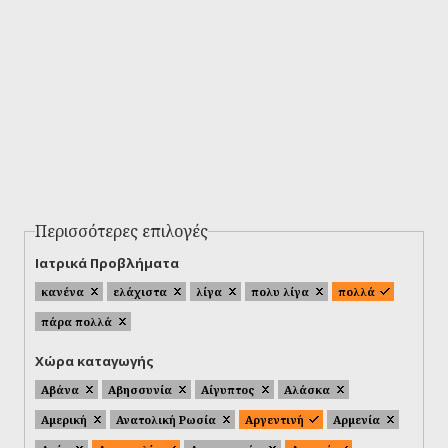
Περισσότερες επιλογές
Ιατρικά Προβλήματα
κανένα
ελάχιστα
λίγα
πολυ λίγα
πολλά
πάρα πολλά
Χώρα καταγωγής
Αβάνα
Αβησσυνία
Αίγυπτος
Αλάσκα
Αμερική
Ανατολική Ρωσία
Αργεντινή
Αρμενία