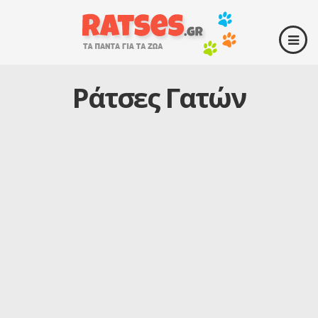
Ράτσες Γατών