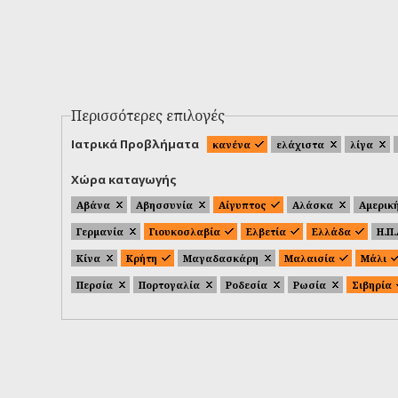
Περισσότερες επιλογές
Ιατρικά Προβλήματα
κανένα
ελάχιστα
λίγα
Χώρα καταγωγής
Αβάνα
Αβησσυνία
Αίγυπτος
Αλάσκα
Αμερικ
Γερμανία
Γιουκοσλαβία
Ελβετία
Ελλάδα
Η.Π
Κίνα
Κρήτη
Μαγαδασκάρη
Μαλαισία
Μάλι
Περσία
Πορτογαλία
Ροδεσία
Ρωσία
Σιβηρία