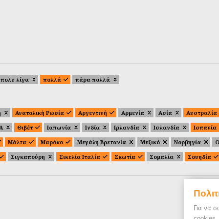
πολυ λίγα
πολλά
πάρα πολλά
ή
Ανατολική Ρωσία
Αργεντινή
Αρμενία
Ασία
Αυστραλία
.Α
Θιβέτ
Ιαπωνία
Ινδία
Ιρλανδία
Ισλανδία
Ισπανία
Μάλτα
Μαρόκο
Μεγάλη Βρετανία
Μεξικό
Νορβηγία
Ο
Σιγκαπούρη
Σικελία Ιταλία
Σκωτία
Σομαλία
Σουηδία
Πολιτ
Για να σ
cookies