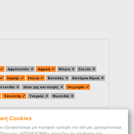
Αφγανιστάν
Αφρική
Βέλγιο
Γαλλία
Ισραήλ
Ιταλία
Καναδάς
Κανάριοι Νήσοι
λλανδία
όπου γης και πατρίς
Ουγγαρία
Ταιλάνδη
Τουρκία
Φιλανδία
ική Cookies
ου εξασφαλίσουμε μια κορυφαία εμπειρία στο site μας χρησιμοποιούμε
. Πατώντας «ΑΠΟΔΕΧΟΜΑΙ» συνεχίζεις την πλοήγηση σου