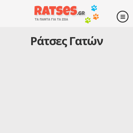
Ράτσες Γατών