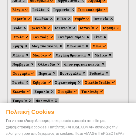
Ασία
Αυστραλία
Αφγανιστάν
Αφρική
Βέλγιο
Γαλλία
Γερμανία
Γιουκοσλαβία
Ελβετία
Ελλάδα
Η.Π.Α
Θιβέτ
Ιαπωνία
Ινδία
Ιρλανδία
Ισλανδία
Ισπανία
Ισραήλ
Ιταλία
Καναδάς
Κανάριοι Νήσοι
Κίνα
Κρήτη
Μαγαδασκάρη
Μαλαισία
Μάλι
Μάλτα
Μαρόκο
Μεγάλη Βρετανία
Μεξικό
Νορβηγία
Ολλανδία
όπου γης και πατρίς
Ουγγαρία
Περσία
Πορτογαλία
Ροδεσία
Ρωσία
Σιβηρία
Σιγκαπούρη
Σικελία Ιταλία
Σκωτία
Σομαλία
Σουηδία
Ταιλάνδη
Τουρκία
Φιλανδία
Πολιτική Cookies
Για να σου εξασφαλίσουμε μια κορυφαία εμπειρία στο site μας
χρησιμοποιούμε cookies. Πατώντας «ΑΠΟΔΕΧΟΜΑΙ» συνεχίζεις την
πλοήγηση σου αποδεχόμενος τα cookies. Πάτα «ΜΑΘΕ ΠΕΡΙΣΣΟΤΕΡΑ»