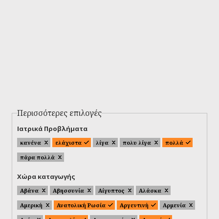
Περισσότερες επιλογές
Ιατρικά Προβλήματα
κανένα
ελάχιστα
λίγα
πολυ λίγα
πολλά
πάρα πολλά
Χώρα καταγωγής
Αβάνα
Αβησσυνία
Αίγυπτος
Αλάσκα
Αμερική
Ανατολική Ρωσία
Αργεντινή
Αρμενία