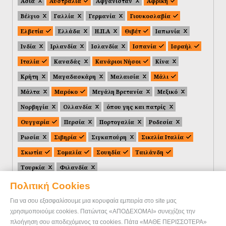
Ασία
Αυστραλία
Αφγανιστάν
Αφρική
Βέλγιο
Γαλλία
Γερμανία
Γιουκοσλαβία
Ελβετία
Ελλάδα
Η.Π.Α
Θιβέτ
Ιαπωνία
Ινδία
Ιρλανδία
Ισλανδία
Ισπανία
Ισραήλ
Ιταλία
Καναδάς
Κανάριοι Νήσοι
Κίνα
Κρήτη
Μαγαδασκάρη
Μαλαισία
Μάλι
Μάλτα
Μαρόκο
Μεγάλη Βρετανία
Μεξικό
Νορβηγία
Ολλανδία
όπου γης και πατρίς
Ουγγαρία
Περσία
Πορτογαλία
Ροδεσία
Ρωσία
Σιβηρία
Σιγκαπούρη
Σικελία Ιταλία
Σκωτία
Σομαλία
Σουηδία
Ταιλάνδη
Τουρκία
Φιλανδία
Πολιτική Cookies
Για να σου εξασφαλίσουμε μια κορυφαία εμπειρία στο site μας
χρησιμοποιούμε cookies. Πατώντας «ΑΠΟΔΕΧΟΜΑΙ» συνεχίζεις την
πλοήγηση σου αποδεχόμενος τα cookies. Πάτα «ΜΑΘΕ ΠΕΡΙΣΣΟΤΕΡΑ»