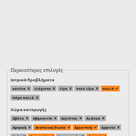
Περισσότερες επιλογές
Ιατρικά Προβλήματα
κανένα
ελάχιστα
λίγα
πολυ λίγα
πολλά
πάρα πολλά
Χώρα καταγωγής
Αβάνα
Αβησσυνία
Αίγυπτος
Αλάσκα
Αμερική
Ανατολική Ρωσία
Αργεντινή
Αρμενία