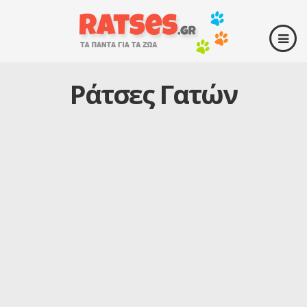
Ράτσες Γατών