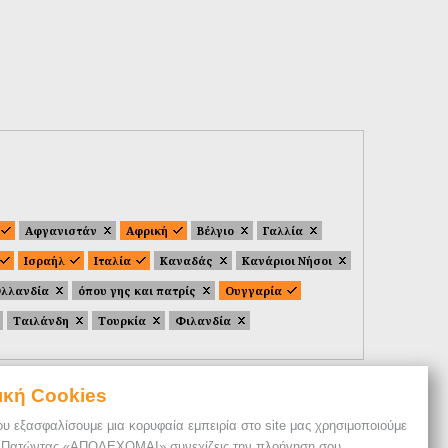
Αφγανιστάν
Αφρική
Βέλγιο
Γαλλία
Ισραήλ
Ιταλία
Καναδάς
Κανάριοι Νήσοι
λλανδία
όπου γης και πατρίς
Ουγγαρία
Ταιλάνδη
Τουρκία
Φιλανδία
ική Cookies
ου εξασφαλίσουμε μια κορυφαία εμπειρία στο site μας χρησιμοποιούμε
. Πατώντας «ΑΠΟΔΕΧΟΜΑΙ» συνεχίζεις την πλοήγηση σου