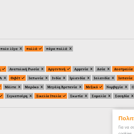
πολυ λίγα
πολλά
πάρα πολλά
ή
Ανατολική Ρωσία
Αργεντινή
Αρμενία
Ασία
Αυστραλία
.Α
Θιβέτ
Ιαπωνία
Ινδία
Ιρλανδία
Ισλανδία
Ισπανία
Μάλτα
Μαρόκο
Μεγάλη Βρετανία
Μεξικό
Νορβηγία
Ο
Σιγκαπούρη
Σικελία Ιταλία
Σκωτία
Σομαλία
Σουηδία
Πολιτ
Για να σ
cookies