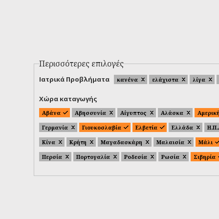
Περισσότερες επιλογές
Ιατρικά Προβλήματα
κανένα
ελάχιστα
λίγα
Χώρα καταγωγής
Αβάνα
Αβησσυνία
Αίγυπτος
Αλάσκα
Αμερικ
Γερμανία
Γιουκοσλαβία
Ελβετία
Ελλάδα
Η.Π
Κίνα
Κρήτη
Μαγαδασκάρη
Μαλαισία
Μάλι
Περσία
Πορτογαλία
Ροδεσία
Ρωσία
Σιβηρία