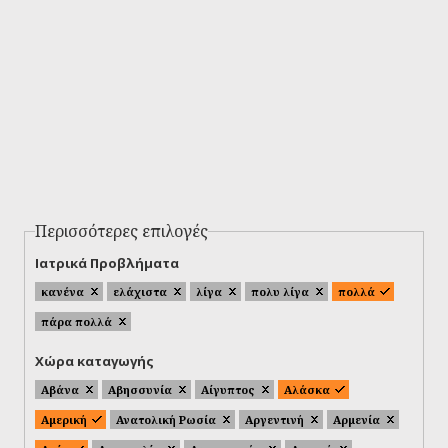
Περισσότερες επιλογές
Ιατρικά Προβλήματα
κανένα
ελάχιστα
λίγα
πολυ λίγα
πολλά
πάρα πολλά
Χώρα καταγωγής
Αβάνα
Αβησσυνία
Αίγυπτος
Αλάσκα
Αμερική
Ανατολική Ρωσία
Αργεντινή
Αρμενία