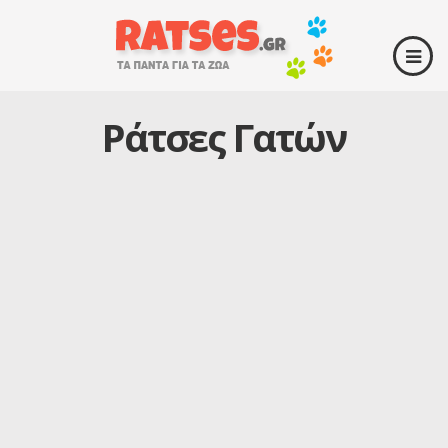
Ράτσες Γατών