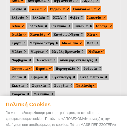
Ασία
Αυστραλία
Αφγανιστάν
Αφρική
Βέλγιο
Γαλλία
Γερμανία
Γιουκοσλαβία
Ελβετία
Ελλάδα
Η.Π.Α
Θιβέτ
Ιαπωνία
Ινδία
Ιρλανδία
Ισλανδία
Ισπανία
Ισραήλ
Ιταλία
Καναδάς
Κανάριοι Νήσοι
Κίνα
Κρήτη
Μαγαδασκάρη
Μαλαισία
Μάλι
Μάλτα
Μαρόκο
Μεγάλη Βρετανία
Μεξικό
Νορβηγία
Ολλανδία
όπου γης και πατρίς
Ουγγαρία
Περσία
Πορτογαλία
Ροδεσία
Ρωσία
Σιβηρία
Σιγκαπούρη
Σικελία Ιταλία
Σκωτία
Σομαλία
Σουηδία
Ταιλάνδη
Τουρκία
Φιλανδία
Πολιτική Cookies
Για να σου εξασφαλίσουμε μια κορυφαία εμπειρία στο site μας
χρησιμοποιούμε cookies. Πατώντας «ΑΠΟΔΕΧΟΜΑΙ» συνεχίζεις την
πλοήγηση σου αποδεχόμενος τα cookies. Πάτα «ΜΑΘΕ ΠΕΡΙΣΣΟΤΕΡΑ»