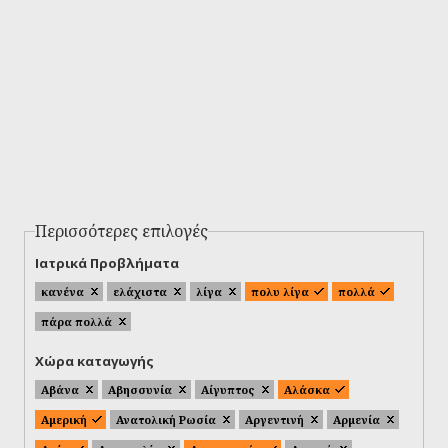
Περισσότερες επιλογές
Ιατρικά Προβλήματα
κανένα
ελάχιστα
λίγα
πολυ λίγα
πολλά
πάρα πολλά
Χώρα καταγωγής
Αβάνα
Αβησσυνία
Αίγυπτος
Αλάσκα
Αμερική
Ανατολική Ρωσία
Αργεντινή
Αρμενία