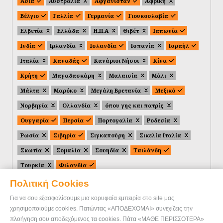
Ασία
Αυστραλία
Αφγανιστάν
Αφρική
Βέλγιο
Γαλλία
Γερμανία
Γιουκοσλαβία
Ελβετία
Ελλάδα
Η.Π.Α
Θιβέτ
Ιαπωνία
Ινδία
Ιρλανδία
Ισλανδία
Ισπανία
Ισραήλ
Ιταλία
Καναδάς
Κανάριοι Νήσοι
Κίνα
Κρήτη
Μαγαδασκάρη
Μαλαισία
Μάλι
Μάλτα
Μαρόκο
Μεγάλη Βρετανία
Μεξικό
Νορβηγία
Ολλανδία
όπου γης και πατρίς
Ουγγαρία
Περσία
Πορτογαλία
Ροδεσία
Ρωσία
Σιβηρία
Σιγκαπούρη
Σικελία Ιταλία
Σκωτία
Σομαλία
Σουηδία
Ταιλάνδη
Τουρκία
Φιλανδία
Πολιτική Cookies
Για να σου εξασφαλίσουμε μια κορυφαία εμπειρία στο site μας
χρησιμοποιούμε cookies. Πατώντας «ΑΠΟΔΕΧΟΜΑΙ» συνεχίζεις την
πλοήγηση σου αποδεχόμενος τα cookies. Πάτα «ΜΑΘΕ ΠΕΡΙΣΣΟΤΕΡΑ»