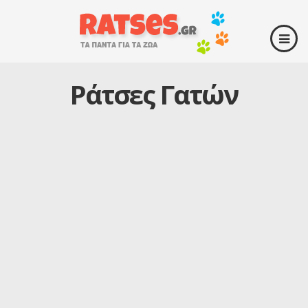
Ράτσες Γατών