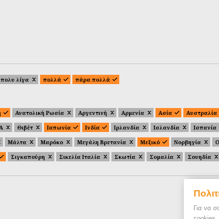
πολυ λίγα
πολλά
πάρα πολλά
ή
Ανατολική Ρωσία
Αργεντινή
Αρμενία
Ασία
Αυστραλία
.Α
Θιβέτ
Ιαπωνία
Ινδία
Ιρλανδία
Ισλανδία
Ισπανία
Μάλτα
Μαρόκο
Μεγάλη Βρετανία
Μεξικό
Νορβηγία
Ο
Σιγκαπούρη
Σικελία Ιταλία
Σκωτία
Σομαλία
Σουηδία
Πολιτ
Για να σ
cookies