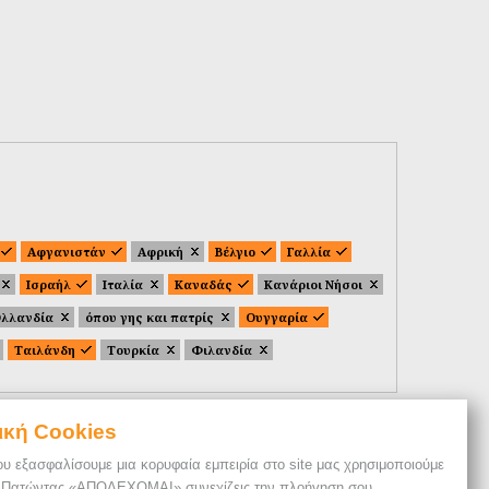
Αφγανιστάν
Αφρική
Βέλγιο
Γαλλία
Ισραήλ
Ιταλία
Καναδάς
Κανάριοι Νήσοι
λλανδία
όπου γης και πατρίς
Ουγγαρία
Ταιλάνδη
Τουρκία
Φιλανδία
ική Cookies
ου εξασφαλίσουμε μια κορυφαία εμπειρία στο site μας χρησιμοποιούμε
. Πατώντας «ΑΠΟΔΕΧΟΜΑΙ» συνεχίζεις την πλοήγηση σου