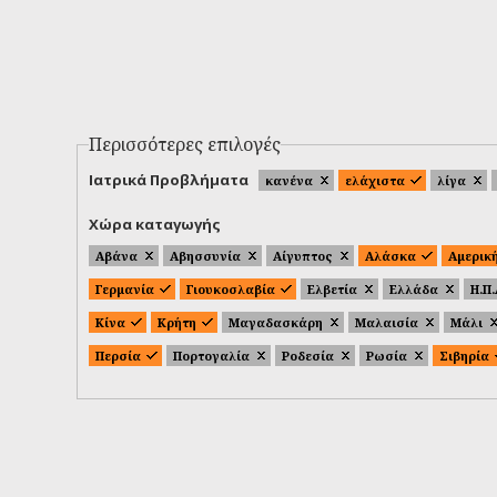
Περισσότερες επιλογές
Ιατρικά Προβλήματα
κανένα
ελάχιστα
λίγα
Χώρα καταγωγής
Αβάνα
Αβησσυνία
Αίγυπτος
Αλάσκα
Αμερικ
Γερμανία
Γιουκοσλαβία
Ελβετία
Ελλάδα
Η.Π
Κίνα
Κρήτη
Μαγαδασκάρη
Μαλαισία
Μάλι
Περσία
Πορτογαλία
Ροδεσία
Ρωσία
Σιβηρία