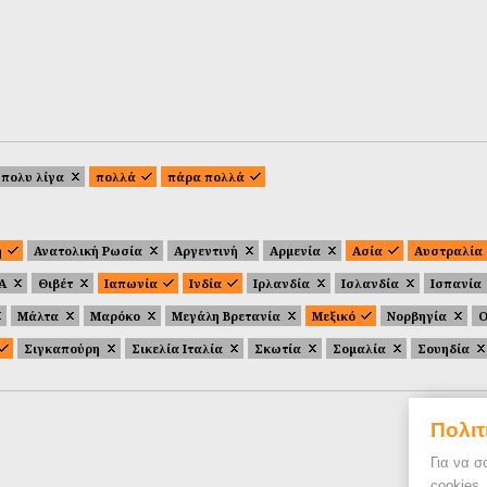
πολυ λίγα
πολλά
πάρα πολλά
ή
Ανατολική Ρωσία
Αργεντινή
Αρμενία
Ασία
Αυστραλία
.Α
Θιβέτ
Ιαπωνία
Ινδία
Ιρλανδία
Ισλανδία
Ισπανία
Μάλτα
Μαρόκο
Μεγάλη Βρετανία
Μεξικό
Νορβηγία
Ο
Σιγκαπούρη
Σικελία Ιταλία
Σκωτία
Σομαλία
Σουηδία
Πολιτ
Για να σ
cookies