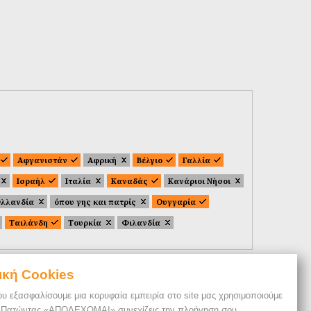
Αφγανιστάν
Αφρική
Βέλγιο
Γαλλία
Ισραήλ
Ιταλία
Καναδάς
Κανάριοι Νήσοι
λλανδία
όπου γης και πατρίς
Ουγγαρία
Ταιλάνδη
Τουρκία
Φιλανδία
ική Cookies
ου εξασφαλίσουμε μια κορυφαία εμπειρία στο site μας χρησιμοποιούμε
. Πατώντας «ΑΠΟΔΕΧΟΜΑΙ» συνεχίζεις την πλοήγηση σου