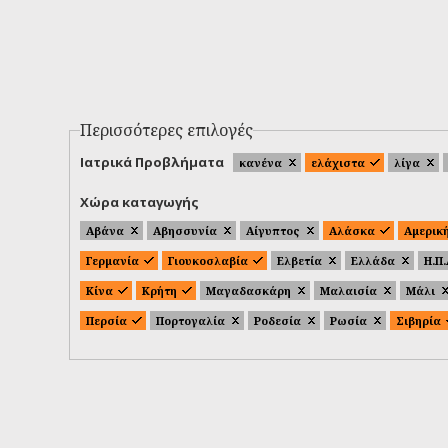
Περισσότερες επιλογές
Ιατρικά Προβλήματα
κανένα
ελάχιστα
λίγα
Χώρα καταγωγής
Αβάνα
Αβησσυνία
Αίγυπτος
Αλάσκα
Αμερικ
Γερμανία
Γιουκοσλαβία
Ελβετία
Ελλάδα
Η.Π
Κίνα
Κρήτη
Μαγαδασκάρη
Μαλαισία
Μάλι
Περσία
Πορτογαλία
Ροδεσία
Ρωσία
Σιβηρία