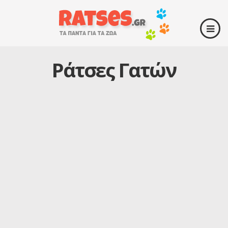
Ράτσες Γατών