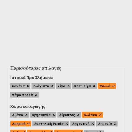
Περισσότερες επιλογές
Ιατρικά Προβλήματα
κανένα
ελάχιστα
λίγα
πολυ λίγα
πολλά
πάρα πολλά
Χώρα καταγωγής
Αβάνα
Αβησσυνία
Αίγυπτος
Αλάσκα
Αμερική
Ανατολική Ρωσία
Αργεντινή
Αρμενία