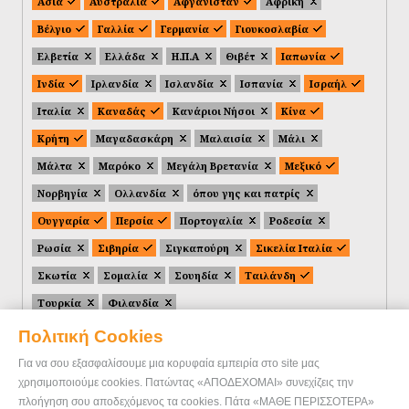
Ασία
Αυστραλία
Αφγανιστάν
Αφρική
Βέλγιο
Γαλλία
Γερμανία
Γιουκοσλαβία
Ελβετία
Ελλάδα
Η.Π.Α
Θιβέτ
Ιαπωνία
Ινδία
Ιρλανδία
Ισλανδία
Ισπανία
Ισραήλ
Ιταλία
Καναδάς
Κανάριοι Νήσοι
Κίνα
Κρήτη
Μαγαδασκάρη
Μαλαισία
Μάλι
Μάλτα
Μαρόκο
Μεγάλη Βρετανία
Μεξικό
Νορβηγία
Ολλανδία
όπου γης και πατρίς
Ουγγαρία
Περσία
Πορτογαλία
Ροδεσία
Ρωσία
Σιβηρία
Σιγκαπούρη
Σικελία Ιταλία
Σκωτία
Σομαλία
Σουηδία
Ταιλάνδη
Τουρκία
Φιλανδία
Πολιτική Cookies
Για να σου εξασφαλίσουμε μια κορυφαία εμπειρία στο site μας
χρησιμοποιούμε cookies. Πατώντας «ΑΠΟΔΕΧΟΜΑΙ» συνεχίζεις την
πλοήγηση σου αποδεχόμενος τα cookies. Πάτα «ΜΑΘΕ ΠΕΡΙΣΣΟΤΕΡΑ»