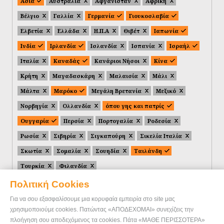
Ασία
Αυστραλία
Αφγανιστάν
Αφρική
Βέλγιο
Γαλλία
Γερμανία
Γιουκοσλαβία
Ελβετία
Ελλάδα
Η.Π.Α
Θιβέτ
Ιαπωνία
Ινδία
Ιρλανδία
Ισλανδία
Ισπανία
Ισραήλ
Ιταλία
Καναδάς
Κανάριοι Νήσοι
Κίνα
Κρήτη
Μαγαδασκάρη
Μαλαισία
Μάλι
Μάλτα
Μαρόκο
Μεγάλη Βρετανία
Μεξικό
Νορβηγία
Ολλανδία
όπου γης και πατρίς
Ουγγαρία
Περσία
Πορτογαλία
Ροδεσία
Ρωσία
Σιβηρία
Σιγκαπούρη
Σικελία Ιταλία
Σκωτία
Σομαλία
Σουηδία
Ταιλάνδη
Τουρκία
Φιλανδία
Πολιτική Cookies
Για να σου εξασφαλίσουμε μια κορυφαία εμπειρία στο site μας
χρησιμοποιούμε cookies. Πατώντας «ΑΠΟΔΕΧΟΜΑΙ» συνεχίζεις την
πλοήγηση σου αποδεχόμενος τα cookies. Πάτα «ΜΑΘΕ ΠΕΡΙΣΣΟΤΕΡΑ»