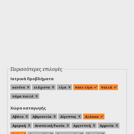
Περισσότερες επιλογές
Ιατρικά Προβλήματα
κανένα
ελάχιστα
λίγα
πολυ λίγα
πολλά
πάρα πολλά
Χώρα καταγωγής
Αβάνα
Αβησσυνία
Αίγυπτος
Αλάσκα
Αμερική
Ανατολική Ρωσία
Αργεντινή
Αρμενία