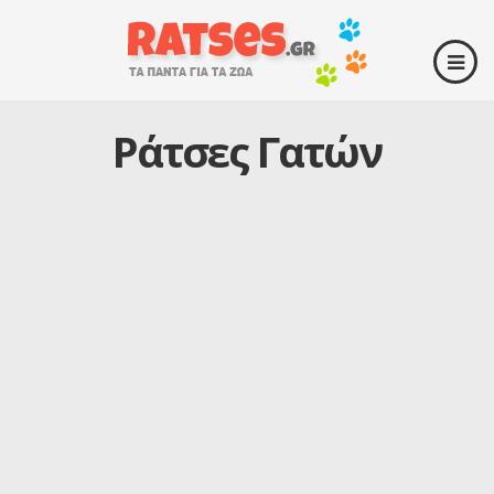
Ράτσες Γατών