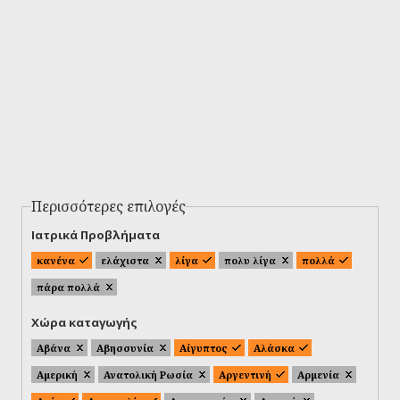
Περισσότερες επιλογές
Ιατρικά Προβλήματα
κανένα
ελάχιστα
λίγα
πολυ λίγα
πολλά
πάρα πολλά
Χώρα καταγωγής
Αβάνα
Αβησσυνία
Αίγυπτος
Αλάσκα
Αμερική
Ανατολική Ρωσία
Αργεντινή
Αρμενία