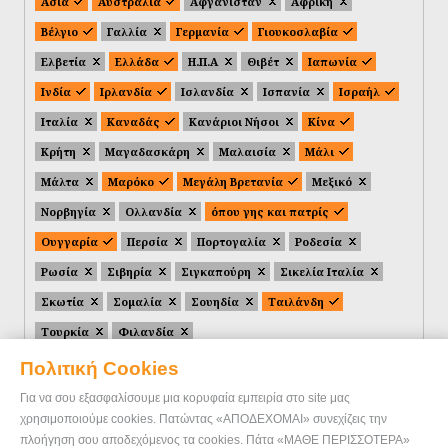
Ασία
Αυστραλία
Αφγανιστάν
Αφρική
Βέλγιο
Γαλλία
Γερμανία
Γιουκοσλαβία
Ελβετία
Ελλάδα
Η.Π.Α
Θιβέτ
Ιαπωνία
Ινδία
Ιρλανδία
Ισλανδία
Ισπανία
Ισραήλ
Ιταλία
Καναδάς
Κανάριοι Νήσοι
Κίνα
Κρήτη
Μαγαδασκάρη
Μαλαισία
Μάλι
Μάλτα
Μαρόκο
Μεγάλη Βρετανία
Μεξικό
Νορβηγία
Ολλανδία
όπου γης και πατρίς
Ουγγαρία
Περσία
Πορτογαλία
Ροδεσία
Ρωσία
Σιβηρία
Σιγκαπούρη
Σικελία Ιταλία
Σκωτία
Σομαλία
Σουηδία
Ταιλάνδη
Τουρκία
Φιλανδία
Πολιτική Cookies
Για να σου εξασφαλίσουμε μια κορυφαία εμπειρία στο site μας
χρησιμοποιούμε cookies. Πατώντας «ΑΠΟΔΕΧΟΜΑΙ» συνεχίζεις την
πλοήγηση σου αποδεχόμενος τα cookies. Πάτα «ΜΑΘΕ ΠΕΡΙΣΣΟΤΕΡΑ»