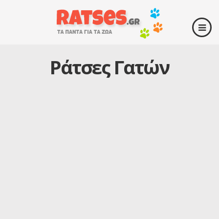
Ράτσες Γατών