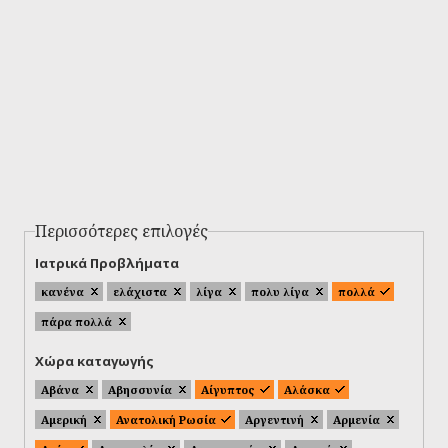
Περισσότερες επιλογές
Ιατρικά Προβλήματα
κανένα
ελάχιστα
λίγα
πολυ λίγα
πολλά
πάρα πολλά
Χώρα καταγωγής
Αβάνα
Αβησσυνία
Αίγυπτος
Αλάσκα
Αμερική
Ανατολική Ρωσία
Αργεντινή
Αρμενία