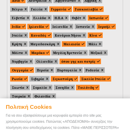
Ασία
Αυστραλία
Αφγανιστάν
Αφρική
Βέλγιο
Γαλλία
Γερμανία
Γιουκοσλαβία
Ελβετία
Ελλάδα
Η.Π.Α
Θιβέτ
Ιαπωνία
Ινδία
Ιρλανδία
Ισλανδία
Ισπανία
Ισραήλ
Ιταλία
Καναδάς
Κανάριοι Νήσοι
Κίνα
Κρήτη
Μαγαδασκάρη
Μαλαισία
Μάλι
Μάλτα
Μαρόκο
Μεγάλη Βρετανία
Μεξικό
Νορβηγία
Ολλανδία
όπου γης και πατρίς
Ουγγαρία
Περσία
Πορτογαλία
Ροδεσία
Ρωσία
Σιβηρία
Σιγκαπούρη
Σικελία Ιταλία
Σκωτία
Σομαλία
Σουηδία
Ταιλάνδη
Τουρκία
Φιλανδία
Πολιτική Cookies
Για να σου εξασφαλίσουμε μια κορυφαία εμπειρία στο site μας
χρησιμοποιούμε cookies. Πατώντας «ΑΠΟΔΕΧΟΜΑΙ» συνεχίζεις την
πλοήγηση σου αποδεχόμενος τα cookies. Πάτα «ΜΑΘΕ ΠΕΡΙΣΣΟΤΕΡΑ»