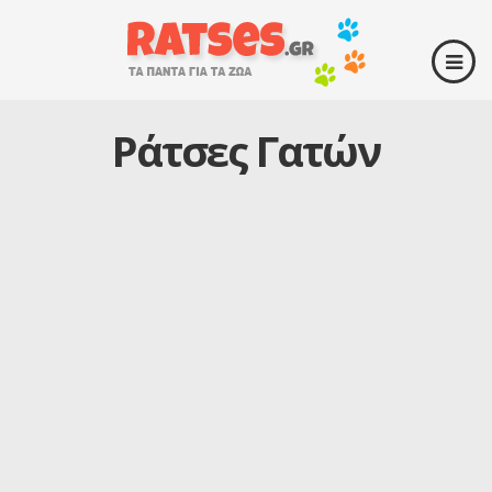
Ράτσες Γατών