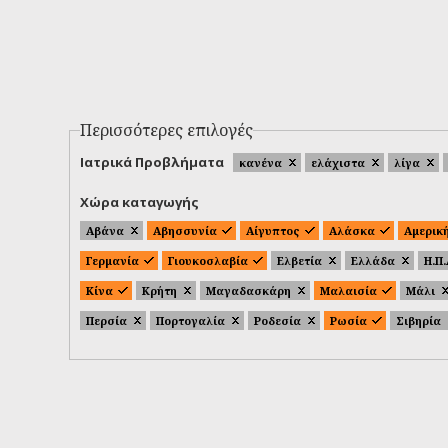
Περισσότερες επιλογές
Ιατρικά Προβλήματα
κανένα
ελάχιστα
λίγα
Χώρα καταγωγής
Αβάνα
Αβησσυνία
Αίγυπτος
Αλάσκα
Αμερικ
Γερμανία
Γιουκοσλαβία
Ελβετία
Ελλάδα
Η.Π
Κίνα
Κρήτη
Μαγαδασκάρη
Μαλαισία
Μάλι
Περσία
Πορτογαλία
Ροδεσία
Ρωσία
Σιβηρία