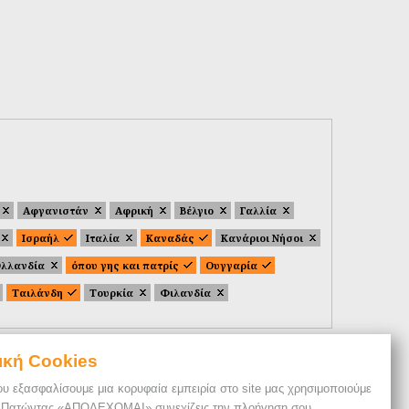
Αφγανιστάν
Αφρική
Βέλγιο
Γαλλία
Ισραήλ
Ιταλία
Καναδάς
Κανάριοι Νήσοι
λλανδία
όπου γης και πατρίς
Ουγγαρία
Ταιλάνδη
Τουρκία
Φιλανδία
ική Cookies
ου εξασφαλίσουμε μια κορυφαία εμπειρία στο site μας χρησιμοποιούμε
. Πατώντας «ΑΠΟΔΕΧΟΜΑΙ» συνεχίζεις την πλοήγηση σου