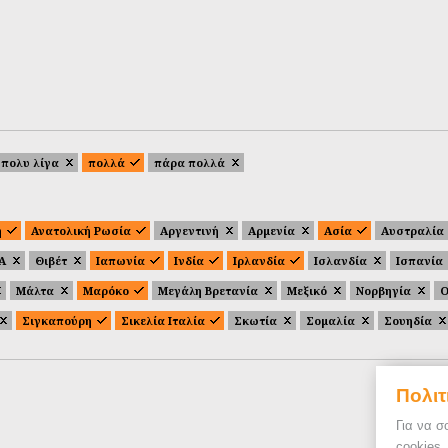
πολυ λίγα
πολλά
πάρα πολλά
ή
Ανατολική Ρωσία
Αργεντινή
Αρμενία
Ασία
Αυστραλία
.Α
Θιβέτ
Ιαπωνία
Ινδία
Ιρλανδία
Ισλανδία
Ισπανία
Μάλτα
Μαρόκο
Μεγάλη Βρετανία
Μεξικό
Νορβηγία
Ο
Σιγκαπούρη
Σικελία Ιταλία
Σκωτία
Σομαλία
Σουηδία
Πολιτ
Για να σ
cookies