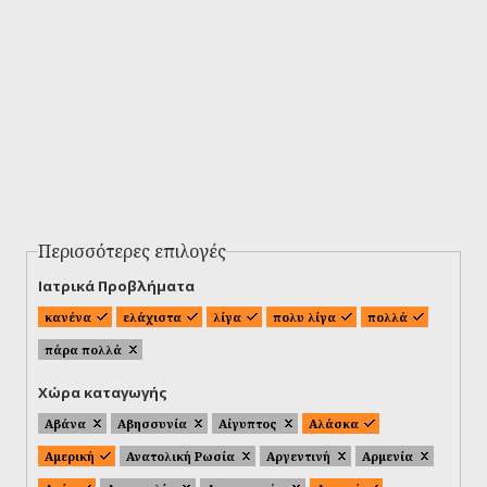
Περισσότερες επιλογές
Ιατρικά Προβλήματα
κανένα
ελάχιστα
λίγα
πολυ λίγα
πολλά
πάρα πολλά
Χώρα καταγωγής
Αβάνα
Αβησσυνία
Αίγυπτος
Αλάσκα
Αμερική
Ανατολική Ρωσία
Αργεντινή
Αρμενία