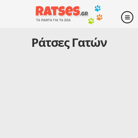
Ράτσες Γατών