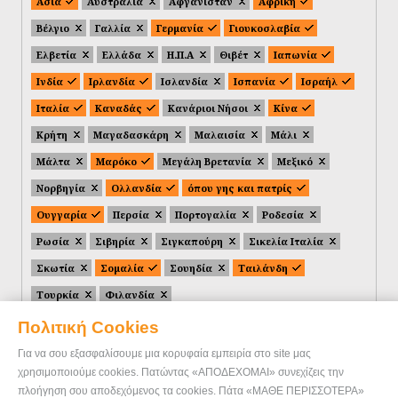
Ασία
Αυστραλία
Αφγανιστάν
Αφρική
Βέλγιο
Γαλλία
Γερμανία
Γιουκοσλαβία
Ελβετία
Ελλάδα
Η.Π.Α
Θιβέτ
Ιαπωνία
Ινδία
Ιρλανδία
Ισλανδία
Ισπανία
Ισραήλ
Ιταλία
Καναδάς
Κανάριοι Νήσοι
Κίνα
Κρήτη
Μαγαδασκάρη
Μαλαισία
Μάλι
Μάλτα
Μαρόκο
Μεγάλη Βρετανία
Μεξικό
Νορβηγία
Ολλανδία
όπου γης και πατρίς
Ουγγαρία
Περσία
Πορτογαλία
Ροδεσία
Ρωσία
Σιβηρία
Σιγκαπούρη
Σικελία Ιταλία
Σκωτία
Σομαλία
Σουηδία
Ταιλάνδη
Τουρκία
Φιλανδία
Πολιτική Cookies
Για να σου εξασφαλίσουμε μια κορυφαία εμπειρία στο site μας
χρησιμοποιούμε cookies. Πατώντας «ΑΠΟΔΕΧΟΜΑΙ» συνεχίζεις την
πλοήγηση σου αποδεχόμενος τα cookies. Πάτα «ΜΑΘΕ ΠΕΡΙΣΣΟΤΕΡΑ»