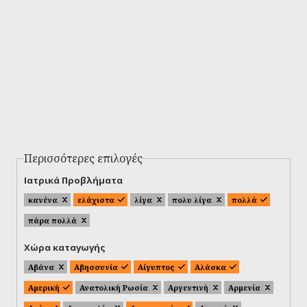
Περισσότερες επιλογές
Ιατρικά Προβλήματα
κανένα
ελάχιστα
λίγα
πολυ λίγα
πολλά
πάρα πολλά
Χώρα καταγωγής
Αβάνα
Αβησσυνία
Αίγυπτος
Αλάσκα
Αμερική
Ανατολική Ρωσία
Αργεντινή
Αρμενία