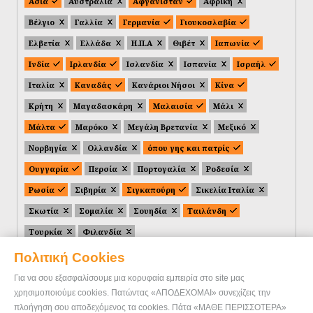
Ασία
Αυστραλία
Αφγανιστάν
Αφρική
Βέλγιο
Γαλλία
Γερμανία
Γιουκοσλαβία
Ελβετία
Ελλάδα
Η.Π.Α
Θιβέτ
Ιαπωνία
Ινδία
Ιρλανδία
Ισλανδία
Ισπανία
Ισραήλ
Ιταλία
Καναδάς
Κανάριοι Νήσοι
Κίνα
Κρήτη
Μαγαδασκάρη
Μαλαισία
Μάλι
Μάλτα
Μαρόκο
Μεγάλη Βρετανία
Μεξικό
Νορβηγία
Ολλανδία
όπου γης και πατρίς
Ουγγαρία
Περσία
Πορτογαλία
Ροδεσία
Ρωσία
Σιβηρία
Σιγκαπούρη
Σικελία Ιταλία
Σκωτία
Σομαλία
Σουηδία
Ταιλάνδη
Τουρκία
Φιλανδία
Πολιτική Cookies
Για να σου εξασφαλίσουμε μια κορυφαία εμπειρία στο site μας
χρησιμοποιούμε cookies. Πατώντας «ΑΠΟΔΕΧΟΜΑΙ» συνεχίζεις την
πλοήγηση σου αποδεχόμενος τα cookies. Πάτα «ΜΑΘΕ ΠΕΡΙΣΣΟΤΕΡΑ»