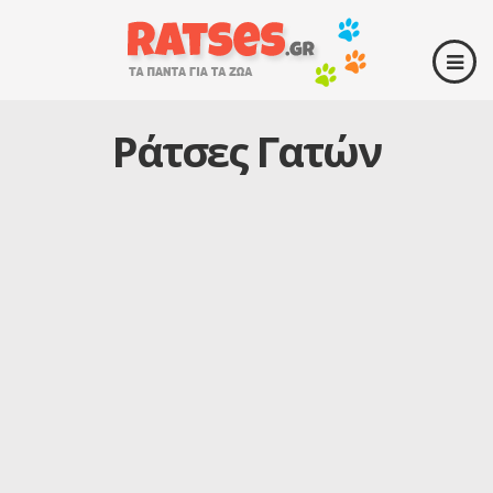
Ράτσες Γατών