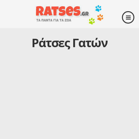
Ράτσες Γατών