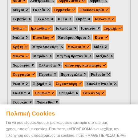
Ασία
Αυστραλία
Αφγανιστάν
Αφρική
Βέλγιο
Γαλλία
Γερμανία
Γιουκοσλαβία
Ελβετία
Ελλάδα
Η.Π.Α
Θιβέτ
Ιαπωνία
Ινδία
Ιρλανδία
Ισλανδία
Ισπανία
Ισραήλ
Ιταλία
Καναδάς
Κανάριοι Νήσοι
Κίνα
Κρήτη
Μαγαδασκάρη
Μαλαισία
Μάλι
Μάλτα
Μαρόκο
Μεγάλη Βρετανία
Μεξικό
Νορβηγία
Ολλανδία
όπου γης και πατρίς
Ουγγαρία
Περσία
Πορτογαλία
Ροδεσία
Ρωσία
Σιβηρία
Σιγκαπούρη
Σικελία Ιταλία
Σκωτία
Σομαλία
Σουηδία
Ταιλάνδη
Τουρκία
Φιλανδία
Πολιτική Cookies
Για να σου εξασφαλίσουμε μια κορυφαία εμπειρία στο site μας
χρησιμοποιούμε cookies. Πατώντας «ΑΠΟΔΕΧΟΜΑΙ» συνεχίζεις την
πλοήγηση σου αποδεχόμενος τα cookies. Πάτα «ΜΑΘΕ ΠΕΡΙΣΣΟΤΕΡΑ»