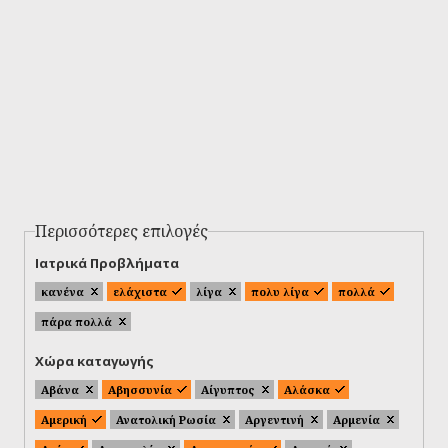
Περισσότερες επιλογές
Ιατρικά Προβλήματα
κανένα
ελάχιστα
λίγα
πολυ λίγα
πολλά
πάρα πολλά
Χώρα καταγωγής
Αβάνα
Αβησσυνία
Αίγυπτος
Αλάσκα
Αμερική
Ανατολική Ρωσία
Αργεντινή
Αρμενία