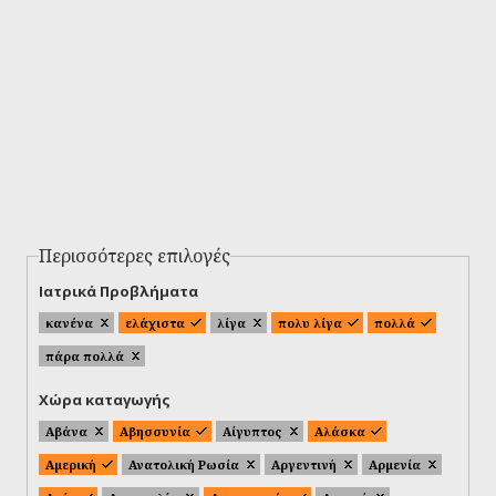
Περισσότερες επιλογές
Ιατρικά Προβλήματα
κανένα
ελάχιστα
λίγα
πολυ λίγα
πολλά
πάρα πολλά
Χώρα καταγωγής
Αβάνα
Αβησσυνία
Αίγυπτος
Αλάσκα
Αμερική
Ανατολική Ρωσία
Αργεντινή
Αρμενία