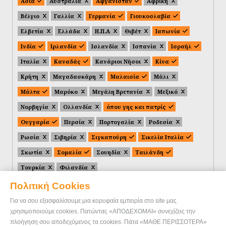
Ασία
Αυστραλία
Αφγανιστάν
Αφρική
Βέλγιο
Γαλλία
Γερμανία
Γιουκοσλαβία
Ελβετία
Ελλάδα
Η.Π.Α
Θιβέτ
Ιαπωνία
Ινδία
Ιρλανδία
Ισλανδία
Ισπανία
Ισραήλ
Ιταλία
Καναδάς
Κανάριοι Νήσοι
Κίνα
Κρήτη
Μαγαδασκάρη
Μαλαισία
Μάλι
Μάλτα
Μαρόκο
Μεγάλη Βρετανία
Μεξικό
Νορβηγία
Ολλανδία
όπου γης και πατρίς
Ουγγαρία
Περσία
Πορτογαλία
Ροδεσία
Ρωσία
Σιβηρία
Σιγκαπούρη
Σικελία Ιταλία
Σκωτία
Σομαλία
Σουηδία
Ταιλάνδη
Τουρκία
Φιλανδία
Πολιτική Cookies
Για να σου εξασφαλίσουμε μια κορυφαία εμπειρία στο site μας
χρησιμοποιούμε cookies. Πατώντας «ΑΠΟΔΕΧΟΜΑΙ» συνεχίζεις την
πλοήγηση σου αποδεχόμενος τα cookies. Πάτα «ΜΑΘΕ ΠΕΡΙΣΣΟΤΕΡΑ»