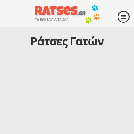
Ράτσες Γατών