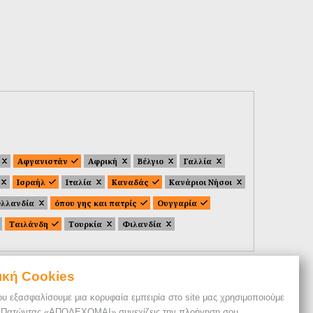
Αφγανιστάν
Αφρική
Βέλγιο
Γαλλία
Ισραήλ
Ιταλία
Καναδάς
Κανάριοι Νήσοι
λλανδία
όπου γης και πατρίς
Ουγγαρία
Ταιλάνδη
Τουρκία
Φιλανδία
ική Cookies
ου εξασφαλίσουμε μια κορυφαία εμπειρία στο site μας χρησιμοποιούμε
. Πατώντας «ΑΠΟΔΕΧΟΜΑΙ» συνεχίζεις την πλοήγηση σου