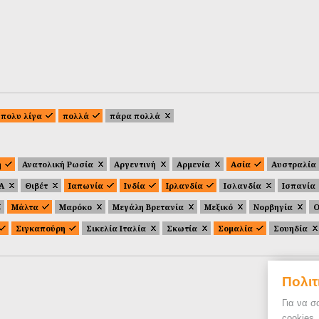
πολυ λίγα
πολλά
πάρα πολλά
ή
Ανατολική Ρωσία
Αργεντινή
Αρμενία
Ασία
Αυστραλία
.Α
Θιβέτ
Ιαπωνία
Ινδία
Ιρλανδία
Ισλανδία
Ισπανία
Μάλτα
Μαρόκο
Μεγάλη Βρετανία
Μεξικό
Νορβηγία
Ο
Σιγκαπούρη
Σικελία Ιταλία
Σκωτία
Σομαλία
Σουηδία
Πολιτ
Για να σ
cookies