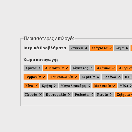
Περισσότερες επιλογές
Ιατρικά Προβλήματα
κανένα
ελάχιστα
λίγα
Χώρα καταγωγής
Αβάνα
Αβησσυνία
Αίγυπτος
Αλάσκα
Αμερικ
Γερμανία
Γιουκοσλαβία
Ελβετία
Ελλάδα
Η.Π
Κίνα
Κρήτη
Μαγαδασκάρη
Μαλαισία
Μάλι
Περσία
Πορτογαλία
Ροδεσία
Ρωσία
Σιβηρία