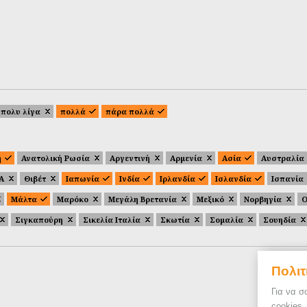
πολυ λίγα
πολλά
πάρα πολλά
ή
Ανατολική Ρωσία
Αργεντινή
Αρμενία
Ασία
Αυστραλία
.Α
Θιβέτ
Ιαπωνία
Ινδία
Ιρλανδία
Ισλανδία
Ισπανία
Μάλτα
Μαρόκο
Μεγάλη Βρετανία
Μεξικό
Νορβηγία
Ο
Σιγκαπούρη
Σικελία Ιταλία
Σκωτία
Σομαλία
Σουηδία
Πολιτ
Για να σ
cookies