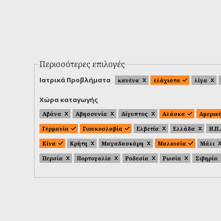
Περισσότερες επιλογές
Ιατρικά Προβλήματα
κανένα
ελάχιστα
λίγα
Χώρα καταγωγής
Αβάνα
Αβησσυνία
Αίγυπτος
Αλάσκα
Αμερικ
Γερμανία
Γιουκοσλαβία
Ελβετία
Ελλάδα
Η.Π
Κίνα
Κρήτη
Μαγαδασκάρη
Μαλαισία
Μάλι
Περσία
Πορτογαλία
Ροδεσία
Ρωσία
Σιβηρία