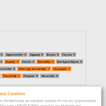
Αφγανιστάν
Αφρική
Βέλγιο
Γαλλία
Ισραήλ
Ιταλία
Καναδάς
Κανάριοι Νήσοι
λλανδία
όπου γης και πατρίς
Ουγγαρία
Ταιλάνδη
Τουρκία
Φιλανδία
ική Cookies
ου εξασφαλίσουμε μια κορυφαία εμπειρία στο site μας χρησιμοποιούμε
. Πατώντας «ΑΠΟΔΕΧΟΜΑΙ» συνεχίζεις την πλοήγηση σου