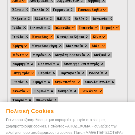
Ασία
Αυστραλία
Αφγανιστάν
Αφρική
Βέλγιο
Γαλλία
Γερμανία
Γιουκοσλαβία
Ελβετία
Ελλάδα
Η.Π.Α
Θιβέτ
Ιαπωνία
Ινδία
Ιρλανδία
Ισλανδία
Ισπανία
Ισραήλ
Ιταλία
Καναδάς
Κανάριοι Νήσοι
Κίνα
Κρήτη
Μαγαδασκάρη
Μαλαισία
Μάλι
Μάλτα
Μαρόκο
Μεγάλη Βρετανία
Μεξικό
Νορβηγία
Ολλανδία
όπου γης και πατρίς
Ουγγαρία
Περσία
Πορτογαλία
Ροδεσία
Ρωσία
Σιβηρία
Σιγκαπούρη
Σικελία Ιταλία
Σκωτία
Σομαλία
Σουηδία
Ταιλάνδη
Τουρκία
Φιλανδία
Πολιτική Cookies
Για να σου εξασφαλίσουμε μια κορυφαία εμπειρία στο site μας
χρησιμοποιούμε cookies. Πατώντας «ΑΠΟΔΕΧΟΜΑΙ» συνεχίζεις την
πλοήγηση σου αποδεχόμενος τα cookies. Πάτα «ΜΑΘΕ ΠΕΡΙΣΣΟΤΕΡΑ»