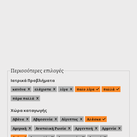
Περισσότερες επιλογές
Ιατρικά Προβλήματα
κανένα
ελάχιστα
λίγα
πολυ λίγα
πολλά
πάρα πολλά
Χώρα καταγωγής
Αβάνα
Αβησσυνία
Αίγυπτος
Αλάσκα
Αμερική
Ανατολική Ρωσία
Αργεντινή
Αρμενία