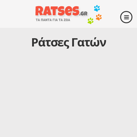
Ράτσες Γατών