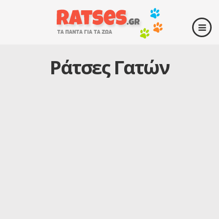
Ράτσες Γατών