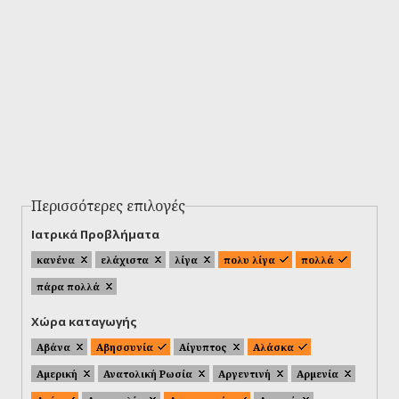
Περισσότερες επιλογές
Ιατρικά Προβλήματα
κανένα
ελάχιστα
λίγα
πολυ λίγα
πολλά
πάρα πολλά
Χώρα καταγωγής
Αβάνα
Αβησσυνία
Αίγυπτος
Αλάσκα
Αμερική
Ανατολική Ρωσία
Αργεντινή
Αρμενία