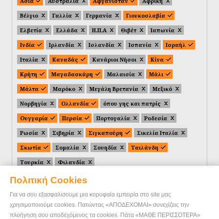
Ασία
Αυστραλία
Αφγανιστάν
Αφρική
Βέλγιο
Γαλλία
Γερμανία
Γιουκοσλαβία
Ελβετία
Ελλάδα
Η.Π.Α
Θιβέτ
Ιαπωνία
Ινδία
Ιρλανδία
Ισλανδία
Ισπανία
Ισραήλ
Ιταλία
Καναδάς
Κανάριοι Νήσοι
Κίνα
Κρήτη
Μαγαδασκάρη
Μαλαισία
Μάλι
Μάλτα
Μαρόκο
Μεγάλη Βρετανία
Μεξικό
Νορβηγία
Ολλανδία
όπου γης και πατρίς
Ουγγαρία
Περσία
Πορτογαλία
Ροδεσία
Ρωσία
Σιβηρία
Σιγκαπούρη
Σικελία Ιταλία
Σκωτία
Σομαλία
Σουηδία
Ταιλάνδη
Τουρκία
Φιλανδία
Πολιτική Cookies
Για να σου εξασφαλίσουμε μια κορυφαία εμπειρία στο site μας
χρησιμοποιούμε cookies. Πατώντας «ΑΠΟΔΕΧΟΜΑΙ» συνεχίζεις την
πλοήγηση σου αποδεχόμενος τα cookies. Πάτα «ΜΑΘΕ ΠΕΡΙΣΣΟΤΕΡΑ»