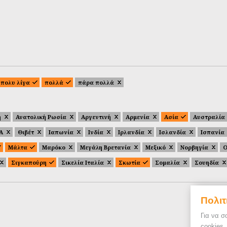
πολυ λίγα
πολλά
πάρα πολλά
ή
Ανατολική Ρωσία
Αργεντινή
Αρμενία
Ασία
Αυστραλία
.Α
Θιβέτ
Ιαπωνία
Ινδία
Ιρλανδία
Ισλανδία
Ισπανία
Μάλτα
Μαρόκο
Μεγάλη Βρετανία
Μεξικό
Νορβηγία
Ο
Σιγκαπούρη
Σικελία Ιταλία
Σκωτία
Σομαλία
Σουηδία
Πολιτ
Για να σ
cookies