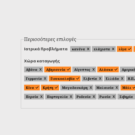
Περισσότερες επιλογές
Ιατρικά Προβλήματα
κανένα
ελάχιστα
λίγα
Χώρα καταγωγής
Αβάνα
Αβησσυνία
Αίγυπτος
Αλάσκα
Αμερικ
Γερμανία
Γιουκοσλαβία
Ελβετία
Ελλάδα
Η.Π
Κίνα
Κρήτη
Μαγαδασκάρη
Μαλαισία
Μάλι
Περσία
Πορτογαλία
Ροδεσία
Ρωσία
Σιβηρία