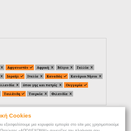
Αφγανιστάν
Αφρική
Βέλγιο
Γαλλία
Ισραήλ
Ιταλία
Καναδάς
Κανάριοι Νήσοι
λλανδία
όπου γης και πατρίς
Ουγγαρία
Ταιλάνδη
Τουρκία
Φιλανδία
ική Cookies
ου εξασφαλίσουμε μια κορυφαία εμπειρία στο site μας χρησιμοποιούμε
. Πατώντας «ΑΠΟΔΕΧΟΜΑΙ» συνεχίζεις την πλοήγηση σου