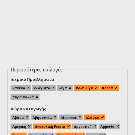
Περισσότερες επιλογές
Ιατρικά Προβλήματα
κανένα
ελάχιστα
λίγα
πολυ λίγα
πολλά
πάρα πολλά
Χώρα καταγωγής
Αβάνα
Αβησσυνία
Αίγυπτος
Αλάσκα
Αμερική
Ανατολική Ρωσία
Αργεντινή
Αρμενία