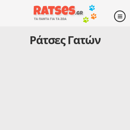
Ράτσες Γατών