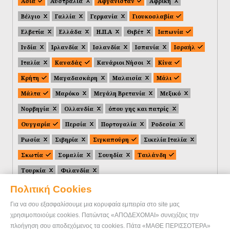
Ασία
Αυστραλία
Αφγανιστάν
Αφρική
Βέλγιο
Γαλλία
Γερμανία
Γιουκοσλαβία
Ελβετία
Ελλάδα
Η.Π.Α
Θιβέτ
Ιαπωνία
Ινδία
Ιρλανδία
Ισλανδία
Ισπανία
Ισραήλ
Ιταλία
Καναδάς
Κανάριοι Νήσοι
Κίνα
Κρήτη
Μαγαδασκάρη
Μαλαισία
Μάλι
Μάλτα
Μαρόκο
Μεγάλη Βρετανία
Μεξικό
Νορβηγία
Ολλανδία
όπου γης και πατρίς
Ουγγαρία
Περσία
Πορτογαλία
Ροδεσία
Ρωσία
Σιβηρία
Σιγκαπούρη
Σικελία Ιταλία
Σκωτία
Σομαλία
Σουηδία
Ταιλάνδη
Τουρκία
Φιλανδία
Πολιτική Cookies
Για να σου εξασφαλίσουμε μια κορυφαία εμπειρία στο site μας
χρησιμοποιούμε cookies. Πατώντας «ΑΠΟΔΕΧΟΜΑΙ» συνεχίζεις την
πλοήγηση σου αποδεχόμενος τα cookies. Πάτα «ΜΑΘΕ ΠΕΡΙΣΣΟΤΕΡΑ»