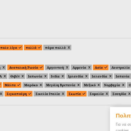
πολυ λίγα
πολλά
πάρα πολλά
ή
Ανατολική Ρωσία
Αργεντινή
Αρμενία
Ασία
Αυστραλία
.Α
Θιβέτ
Ιαπωνία
Ινδία
Ιρλανδία
Ισλανδία
Ισπανία
Μάλτα
Μαρόκο
Μεγάλη Βρετανία
Μεξικό
Νορβηγία
Ο
Σιγκαπούρη
Σικελία Ιταλία
Σκωτία
Σομαλία
Σουηδία
Πολιτ
Για να σ
cookies