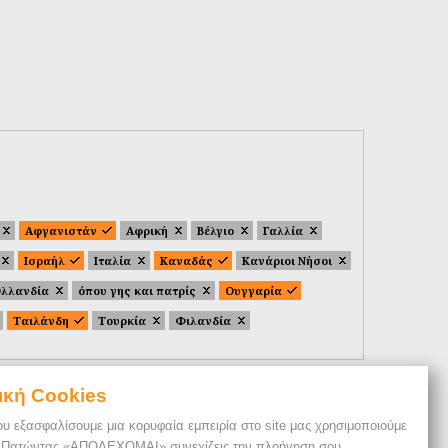
Αφγανιστάν
Αφρική
Βέλγιο
Γαλλία
Ισραήλ
Ιταλία
Καναδάς
Κανάριοι Νήσοι
λλανδία
όπου γης και πατρίς
Ουγγαρία
Ταιλάνδη
Τουρκία
Φιλανδία
ική Cookies
ου εξασφαλίσουμε μια κορυφαία εμπειρία στο site μας χρησιμοποιούμε
. Πατώντας «ΑΠΟΔΕΧΟΜΑΙ» συνεχίζεις την πλοήγηση σου