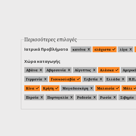
Περισσότερες επιλογές
Ιατρικά Προβλήματα
κανένα
ελάχιστα
λίγα
Χώρα καταγωγής
Αβάνα
Αβησσυνία
Αίγυπτος
Αλάσκα
Αμερικ
Γερμανία
Γιουκοσλαβία
Ελβετία
Ελλάδα
Η.Π
Κίνα
Κρήτη
Μαγαδασκάρη
Μαλαισία
Μάλι
Περσία
Πορτογαλία
Ροδεσία
Ρωσία
Σιβηρία