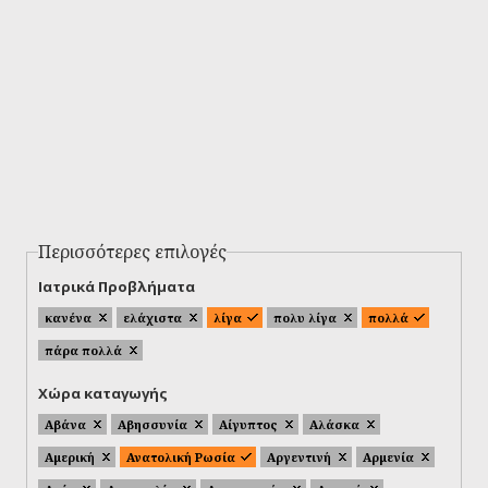
Περισσότερες επιλογές
Ιατρικά Προβλήματα
κανένα
ελάχιστα
λίγα
πολυ λίγα
πολλά
πάρα πολλά
Χώρα καταγωγής
Αβάνα
Αβησσυνία
Αίγυπτος
Αλάσκα
Αμερική
Ανατολική Ρωσία
Αργεντινή
Αρμενία