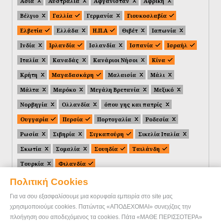
Ασία
Αυστραλία
Αφγανιστάν
Αφρική
Βέλγιο
Γαλλία
Γερμανία
Γιουκοσλαβία
Ελβετία
Ελλάδα
Η.Π.Α
Θιβέτ
Ιαπωνία
Ινδία
Ιρλανδία
Ισλανδία
Ισπανία
Ισραήλ
Ιταλία
Καναδάς
Κανάριοι Νήσοι
Κίνα
Κρήτη
Μαγαδασκάρη
Μαλαισία
Μάλι
Μάλτα
Μαρόκο
Μεγάλη Βρετανία
Μεξικό
Νορβηγία
Ολλανδία
όπου γης και πατρίς
Ουγγαρία
Περσία
Πορτογαλία
Ροδεσία
Ρωσία
Σιβηρία
Σιγκαπούρη
Σικελία Ιταλία
Σκωτία
Σομαλία
Σουηδία
Ταιλάνδη
Τουρκία
Φιλανδία
Πολιτική Cookies
Για να σου εξασφαλίσουμε μια κορυφαία εμπειρία στο site μας
χρησιμοποιούμε cookies. Πατώντας «ΑΠΟΔΕΧΟΜΑΙ» συνεχίζεις την
πλοήγηση σου αποδεχόμενος τα cookies. Πάτα «ΜΑΘΕ ΠΕΡΙΣΣΟΤΕΡΑ»