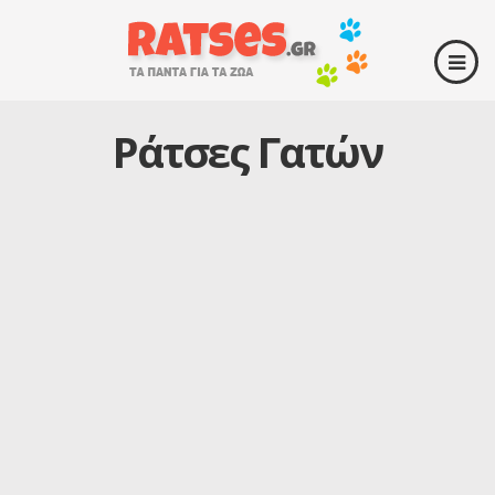
Ράτσες Γατών