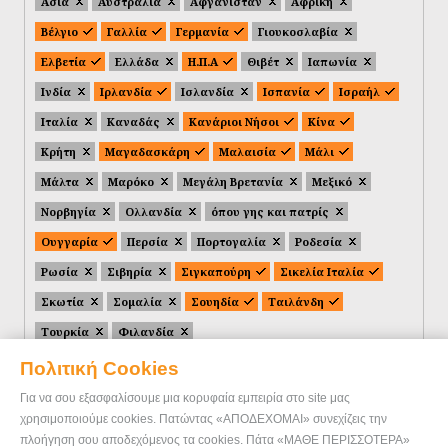
Ασία
Αυστραλία
Αφγανιστάν
Αφρική
Βέλγιο
Γαλλία
Γερμανία
Γιουκοσλαβία
Ελβετία
Ελλάδα
Η.Π.Α
Θιβέτ
Ιαπωνία
Ινδία
Ιρλανδία
Ισλανδία
Ισπανία
Ισραήλ
Ιταλία
Καναδάς
Κανάριοι Νήσοι
Κίνα
Κρήτη
Μαγαδασκάρη
Μαλαισία
Μάλι
Μάλτα
Μαρόκο
Μεγάλη Βρετανία
Μεξικό
Νορβηγία
Ολλανδία
όπου γης και πατρίς
Ουγγαρία
Περσία
Πορτογαλία
Ροδεσία
Ρωσία
Σιβηρία
Σιγκαπούρη
Σικελία Ιταλία
Σκωτία
Σομαλία
Σουηδία
Ταιλάνδη
Τουρκία
Φιλανδία
Πολιτική Cookies
Για να σου εξασφαλίσουμε μια κορυφαία εμπειρία στο site μας
χρησιμοποιούμε cookies. Πατώντας «ΑΠΟΔΕΧΟΜΑΙ» συνεχίζεις την
πλοήγηση σου αποδεχόμενος τα cookies. Πάτα «ΜΑΘΕ ΠΕΡΙΣΣΟΤΕΡΑ»