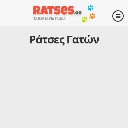
Ράτσες Γατών