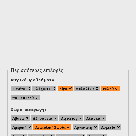
Περισσότερες επιλογές
Ιατρικά Προβλήματα
κανένα
ελάχιστα
λίγα
πολυ λίγα
πολλά
πάρα πολλά
Χώρα καταγωγής
Αβάνα
Αβησσυνία
Αίγυπτος
Αλάσκα
Αμερική
Ανατολική Ρωσία
Αργεντινή
Αρμενία