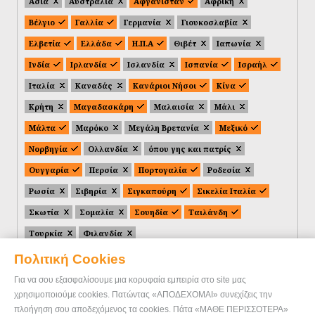
Ασία
Αυστραλία
Αφγανιστάν
Αφρική
Βέλγιο
Γαλλία
Γερμανία
Γιουκοσλαβία
Ελβετία
Ελλάδα
Η.Π.Α
Θιβέτ
Ιαπωνία
Ινδία
Ιρλανδία
Ισλανδία
Ισπανία
Ισραήλ
Ιταλία
Καναδάς
Κανάριοι Νήσοι
Κίνα
Κρήτη
Μαγαδασκάρη
Μαλαισία
Μάλι
Μάλτα
Μαρόκο
Μεγάλη Βρετανία
Μεξικό
Νορβηγία
Ολλανδία
όπου γης και πατρίς
Ουγγαρία
Περσία
Πορτογαλία
Ροδεσία
Ρωσία
Σιβηρία
Σιγκαπούρη
Σικελία Ιταλία
Σκωτία
Σομαλία
Σουηδία
Ταιλάνδη
Τουρκία
Φιλανδία
Πολιτική Cookies
Για να σου εξασφαλίσουμε μια κορυφαία εμπειρία στο site μας
χρησιμοποιούμε cookies. Πατώντας «ΑΠΟΔΕΧΟΜΑΙ» συνεχίζεις την
πλοήγηση σου αποδεχόμενος τα cookies. Πάτα «ΜΑΘΕ ΠΕΡΙΣΣΟΤΕΡΑ»