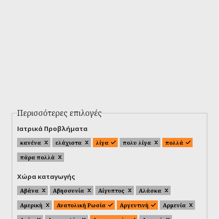
Περισσότερες επιλογές
Ιατρικά Προβλήματα
κανένα
ελάχιστα
λίγα
πολυ λίγα
πολλά
πάρα πολλά
Χώρα καταγωγής
Αβάνα
Αβησσυνία
Αίγυπτος
Αλάσκα
Αμερική
Ανατολική Ρωσία
Αργεντινή
Αρμενία