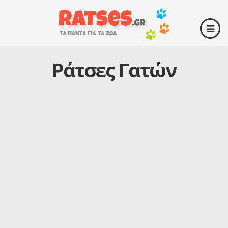
Ράτσες Γατών