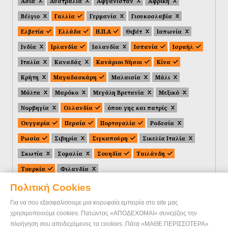
Ασία
Αυστραλία
Αφγανιστάν
Αφρική
Βέλγιο
Γαλλία
Γερμανία
Γιουκοσλαβία
Ελβετία
Ελλάδα
Η.Π.Α
Θιβέτ
Ιαπωνία
Ινδία
Ιρλανδία
Ισλανδία
Ισπανία
Ισραήλ
Ιταλία
Καναδάς
Κανάριοι Νήσοι
Κίνα
Κρήτη
Μαγαδασκάρη
Μαλαισία
Μάλι
Μάλτα
Μαρόκο
Μεγάλη Βρετανία
Μεξικό
Νορβηγία
Ολλανδία
όπου γης και πατρίς
Ουγγαρία
Περσία
Πορτογαλία
Ροδεσία
Ρωσία
Σιβηρία
Σιγκαπούρη
Σικελία Ιταλία
Σκωτία
Σομαλία
Σουηδία
Ταιλάνδη
Τουρκία
Φιλανδία
Πολιτική Cookies
Για να σου εξασφαλίσουμε μια κορυφαία εμπειρία στο site μας
χρησιμοποιούμε cookies. Πατώντας «ΑΠΟΔΕΧΟΜΑΙ» συνεχίζεις την
πλοήγηση σου αποδεχόμενος τα cookies. Πάτα «ΜΑΘΕ ΠΕΡΙΣΣΟΤΕΡΑ»