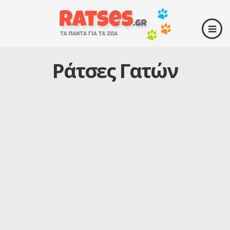
Ράτσες Γατών