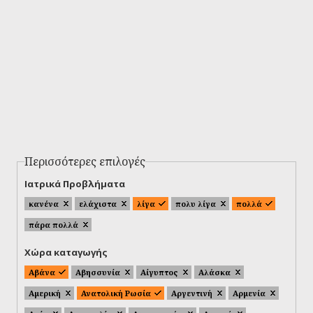
Περισσότερες επιλογές
Ιατρικά Προβλήματα
κανένα
ελάχιστα
λίγα
πολυ λίγα
πολλά
πάρα πολλά
Χώρα καταγωγής
Αβάνα
Αβησσυνία
Αίγυπτος
Αλάσκα
Αμερική
Ανατολική Ρωσία
Αργεντινή
Αρμενία