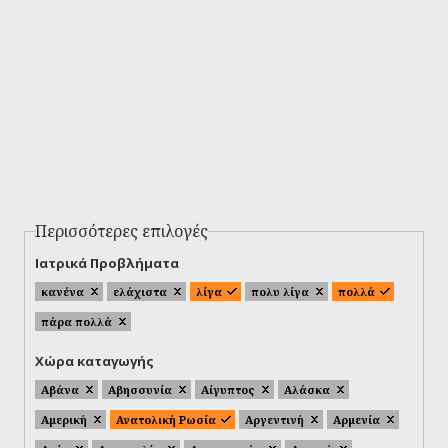
Περισσότερες επιλογές
Ιατρικά Προβλήματα
κανένα
ελάχιστα
λίγα
πολυ λίγα
πολλά
πάρα πολλά
Χώρα καταγωγής
Αβάνα
Αβησσυνία
Αίγυπτος
Αλάσκα
Αμερική
Ανατολική Ρωσία
Αργεντινή
Αρμενία