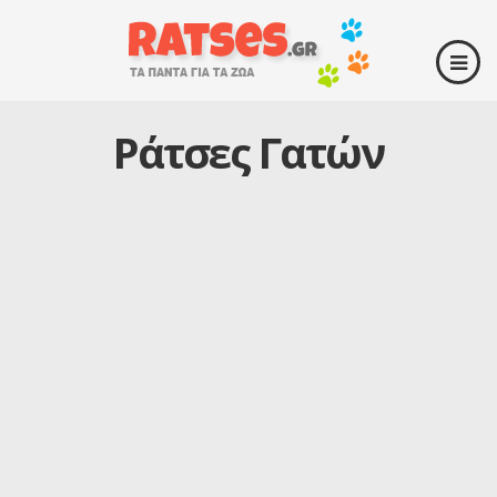
Ράτσες Γατών