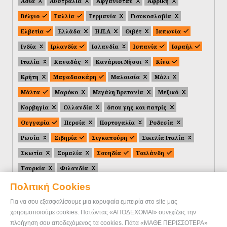
Ασία
Αυστραλία
Αφγανιστάν
Αφρική
Βέλγιο
Γαλλία
Γερμανία
Γιουκοσλαβία
Ελβετία
Ελλάδα
Η.Π.Α
Θιβέτ
Ιαπωνία
Ινδία
Ιρλανδία
Ισλανδία
Ισπανία
Ισραήλ
Ιταλία
Καναδάς
Κανάριοι Νήσοι
Κίνα
Κρήτη
Μαγαδασκάρη
Μαλαισία
Μάλι
Μάλτα
Μαρόκο
Μεγάλη Βρετανία
Μεξικό
Νορβηγία
Ολλανδία
όπου γης και πατρίς
Ουγγαρία
Περσία
Πορτογαλία
Ροδεσία
Ρωσία
Σιβηρία
Σιγκαπούρη
Σικελία Ιταλία
Σκωτία
Σομαλία
Σουηδία
Ταιλάνδη
Τουρκία
Φιλανδία
Πολιτική Cookies
Για να σου εξασφαλίσουμε μια κορυφαία εμπειρία στο site μας
χρησιμοποιούμε cookies. Πατώντας «ΑΠΟΔΕΧΟΜΑΙ» συνεχίζεις την
πλοήγηση σου αποδεχόμενος τα cookies. Πάτα «ΜΑΘΕ ΠΕΡΙΣΣΟΤΕΡΑ»