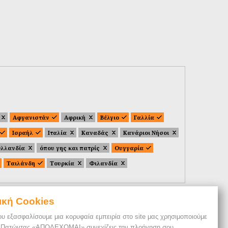
Αφγανιστάν
Αφρική
Βέλγιο
Γαλλία
Ισραήλ
Ιταλία
Καναδάς
Κανάριοι Νήσοι
λλανδία
όπου γης και πατρίς
Ουγγαρία
Ταιλάνδη
Τουρκία
Φιλανδία
ική Cookies
ου εξασφαλίσουμε μια κορυφαία εμπειρία στο site μας χρησιμοποιούμε
. Πατώντας «ΑΠΟΔΕΧΟΜΑΙ» συνεχίζεις την πλοήγηση σου