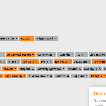
πολυ λίγα
πολλά
πάρα πολλά
ή
Ανατολική Ρωσία
Αργεντινή
Αρμενία
Ασία
Αυστραλία
.Α
Θιβέτ
Ιαπωνία
Ινδία
Ιρλανδία
Ισλανδία
Ισπανία
Μάλτα
Μαρόκο
Μεγάλη Βρετανία
Μεξικό
Νορβηγία
Ο
Σιγκαπούρη
Σικελία Ιταλία
Σκωτία
Σομαλία
Σουηδία
Πολιτ
Για να σ
cookies