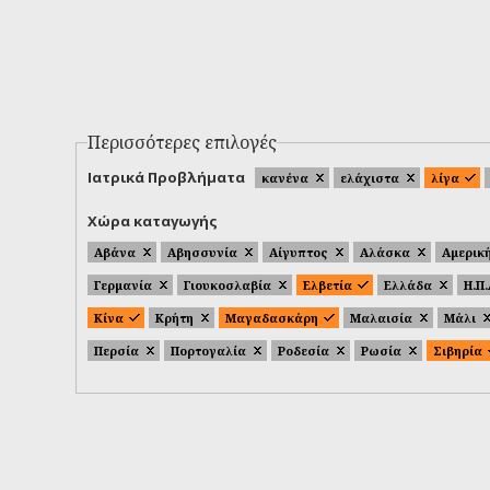
Περισσότερες επιλογές
Ιατρικά Προβλήματα
κανένα
ελάχιστα
λίγα
Χώρα καταγωγής
Αβάνα
Αβησσυνία
Αίγυπτος
Αλάσκα
Αμερικ
Γερμανία
Γιουκοσλαβία
Ελβετία
Ελλάδα
Η.Π
Κίνα
Κρήτη
Μαγαδασκάρη
Μαλαισία
Μάλι
Περσία
Πορτογαλία
Ροδεσία
Ρωσία
Σιβηρία