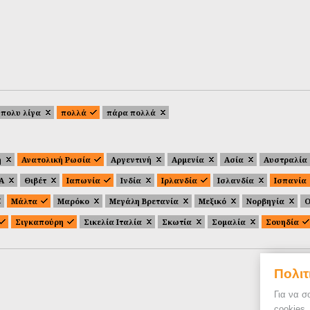
πολυ λίγα
πολλά
πάρα πολλά
ή
Ανατολική Ρωσία
Αργεντινή
Αρμενία
Ασία
Αυστραλία
.Α
Θιβέτ
Ιαπωνία
Ινδία
Ιρλανδία
Ισλανδία
Ισπανία
Μάλτα
Μαρόκο
Μεγάλη Βρετανία
Μεξικό
Νορβηγία
Ο
Σιγκαπούρη
Σικελία Ιταλία
Σκωτία
Σομαλία
Σουηδία
Πολιτ
Για να σ
cookies