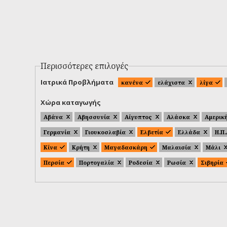
Περισσότερες επιλογές
Ιατρικά Προβλήματα
κανένα
ελάχιστα
λίγα
Χώρα καταγωγής
Αβάνα
Αβησσυνία
Αίγυπτος
Αλάσκα
Αμερικ
Γερμανία
Γιουκοσλαβία
Ελβετία
Ελλάδα
Η.Π
Κίνα
Κρήτη
Μαγαδασκάρη
Μαλαισία
Μάλι
Περσία
Πορτογαλία
Ροδεσία
Ρωσία
Σιβηρία