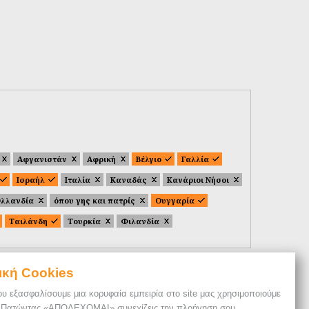
Αφγανιστάν
Αφρική
Βέλγιο
Γαλλία
Ισραήλ
Ιταλία
Καναδάς
Κανάριοι Νήσοι
λλανδία
όπου γης και πατρίς
Ουγγαρία
Ταιλάνδη
Τουρκία
Φιλανδία
ική Cookies
ου εξασφαλίσουμε μια κορυφαία εμπειρία στο site μας χρησιμοποιούμε
. Πατώντας «ΑΠΟΔΕΧΟΜΑΙ» συνεχίζεις την πλοήγηση σου