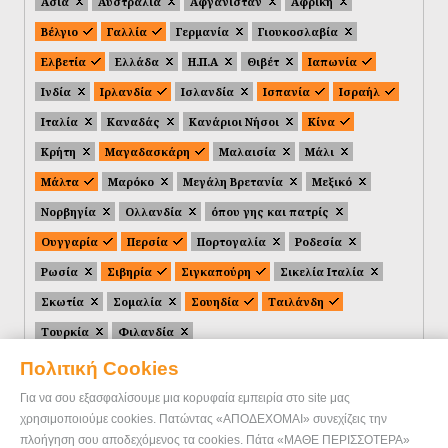
Ασία
Αυστραλία
Αφγανιστάν
Αφρική
Βέλγιο
Γαλλία
Γερμανία
Γιουκοσλαβία
Ελβετία
Ελλάδα
Η.Π.Α
Θιβέτ
Ιαπωνία
Ινδία
Ιρλανδία
Ισλανδία
Ισπανία
Ισραήλ
Ιταλία
Καναδάς
Κανάριοι Νήσοι
Κίνα
Κρήτη
Μαγαδασκάρη
Μαλαισία
Μάλι
Μάλτα
Μαρόκο
Μεγάλη Βρετανία
Μεξικό
Νορβηγία
Ολλανδία
όπου γης και πατρίς
Ουγγαρία
Περσία
Πορτογαλία
Ροδεσία
Ρωσία
Σιβηρία
Σιγκαπούρη
Σικελία Ιταλία
Σκωτία
Σομαλία
Σουηδία
Ταιλάνδη
Τουρκία
Φιλανδία
Πολιτική Cookies
Για να σου εξασφαλίσουμε μια κορυφαία εμπειρία στο site μας
χρησιμοποιούμε cookies. Πατώντας «ΑΠΟΔΕΧΟΜΑΙ» συνεχίζεις την
πλοήγηση σου αποδεχόμενος τα cookies. Πάτα «ΜΑΘΕ ΠΕΡΙΣΣΟΤΕΡΑ»