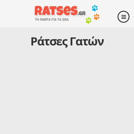
Ράτσες Γατών