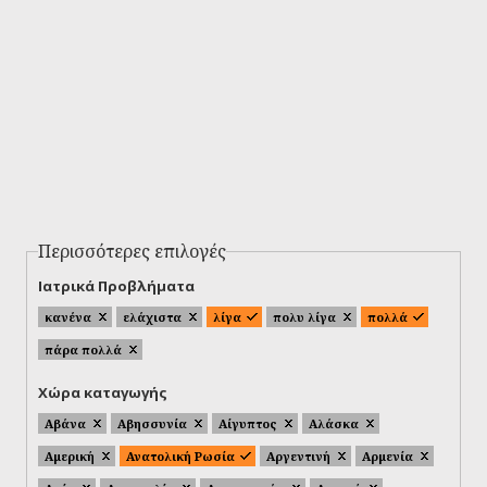
Περισσότερες επιλογές
Ιατρικά Προβλήματα
κανένα
ελάχιστα
λίγα
πολυ λίγα
πολλά
πάρα πολλά
Χώρα καταγωγής
Αβάνα
Αβησσυνία
Αίγυπτος
Αλάσκα
Αμερική
Ανατολική Ρωσία
Αργεντινή
Αρμενία