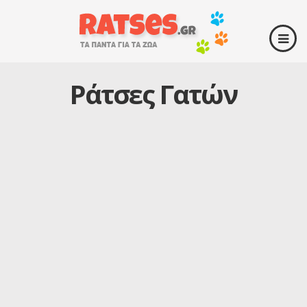
Ράτσες Γατών