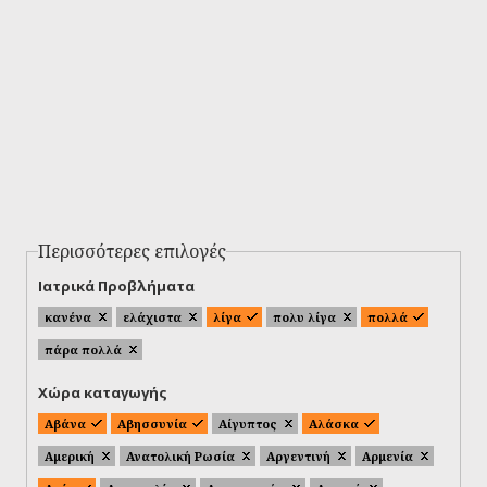
Περισσότερες επιλογές
Ιατρικά Προβλήματα
κανένα
ελάχιστα
λίγα
πολυ λίγα
πολλά
πάρα πολλά
Χώρα καταγωγής
Αβάνα
Αβησσυνία
Αίγυπτος
Αλάσκα
Αμερική
Ανατολική Ρωσία
Αργεντινή
Αρμενία