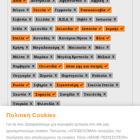
Ασία
Αυστραλία
Αφγανιστάν
Αφρική
Βέλγιο
Γαλλία
Γερμανία
Γιουκοσλαβία
Ελβετία
Ελλάδα
Η.Π.Α
Θιβέτ
Ιαπωνία
Ινδία
Ιρλανδία
Ισλανδία
Ισπανία
Ισραήλ
Ιταλία
Καναδάς
Κανάριοι Νήσοι
Κίνα
Κρήτη
Μαγαδασκάρη
Μαλαισία
Μάλι
Μάλτα
Μαρόκο
Μεγάλη Βρετανία
Μεξικό
Νορβηγία
Ολλανδία
όπου γης και πατρίς
Ουγγαρία
Περσία
Πορτογαλία
Ροδεσία
Ρωσία
Σιβηρία
Σιγκαπούρη
Σικελία Ιταλία
Σκωτία
Σομαλία
Σουηδία
Ταιλάνδη
Τουρκία
Φιλανδία
Πολιτική Cookies
Για να σου εξασφαλίσουμε μια κορυφαία εμπειρία στο site μας
χρησιμοποιούμε cookies. Πατώντας «ΑΠΟΔΕΧΟΜΑΙ» συνεχίζεις την
πλοήγηση σου αποδεχόμενος τα cookies. Πάτα «ΜΑΘΕ ΠΕΡΙΣΣΟΤΕΡΑ»