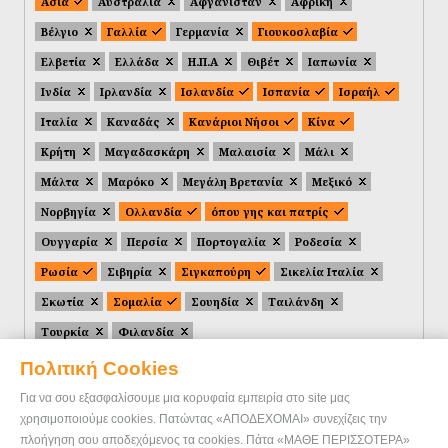
Ασία
Αυστραλία
Αφγανιστάν
Αφρική
Βέλγιο
Γαλλία
Γερμανία
Γιουκοσλαβία
Ελβετία
Ελλάδα
Η.Π.Α
Θιβέτ
Ιαπωνία
Ινδία
Ιρλανδία
Ισλανδία
Ισπανία
Ισραήλ
Ιταλία
Καναδάς
Κανάριοι Νήσοι
Κίνα
Κρήτη
Μαγαδασκάρη
Μαλαισία
Μάλι
Μάλτα
Μαρόκο
Μεγάλη Βρετανία
Μεξικό
Νορβηγία
Ολλανδία
όπου γης και πατρίς
Ουγγαρία
Περσία
Πορτογαλία
Ροδεσία
Ρωσία
Σιβηρία
Σιγκαπούρη
Σικελία Ιταλία
Σκωτία
Σομαλία
Σουηδία
Ταιλάνδη
Τουρκία
Φιλανδία
Πολιτική Cookies
Για να σου εξασφαλίσουμε μια κορυφαία εμπειρία στο site μας
χρησιμοποιούμε cookies. Πατώντας «ΑΠΟΔΕΧΟΜΑΙ» συνεχίζεις την
πλοήγηση σου αποδεχόμενος τα cookies. Πάτα «ΜΑΘΕ ΠΕΡΙΣΣΟΤΕΡΑ»