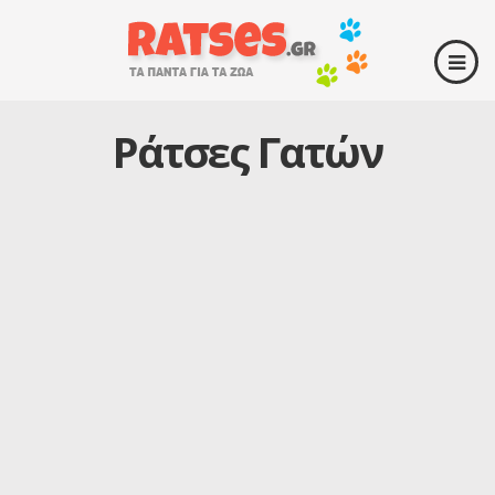
Ράτσες Γατών