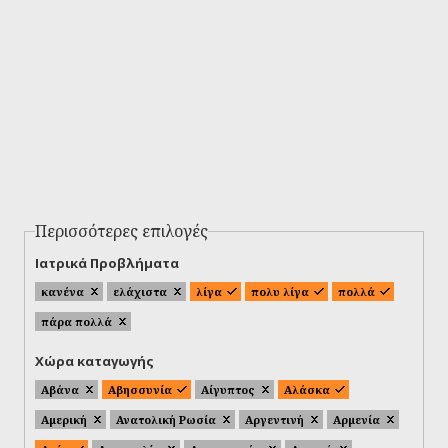
Περισσότερες επιλογές
Ιατρικά Προβλήματα
κανένα
ελάχιστα
λίγα
πολυ λίγα
πολλά
πάρα πολλά
Χώρα καταγωγής
Αβάνα
Αβησσυνία
Αίγυπτος
Αλάσκα
Αμερική
Ανατολική Ρωσία
Αργεντινή
Αρμενία