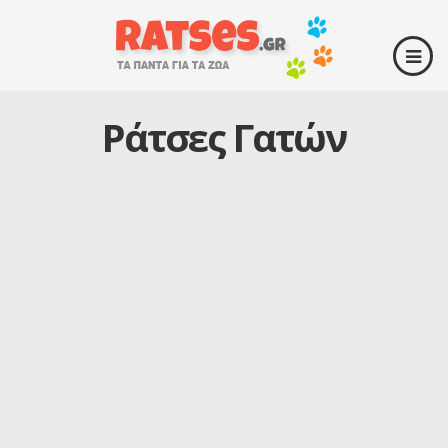
Ράτσες Γατών