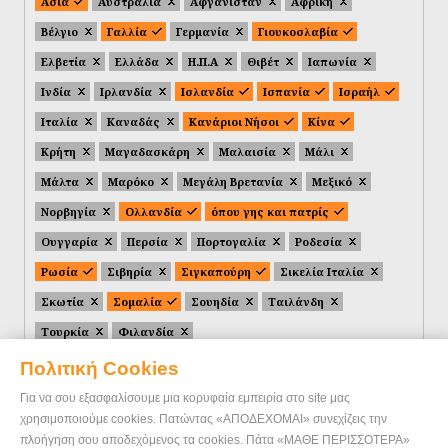
Ασία
Αυστραλία
Αφγανιστάν
Αφρική
Βέλγιο
Γαλλία
Γερμανία
Γιουκοσλαβία
Ελβετία
Ελλάδα
Η.Π.Α
Θιβέτ
Ιαπωνία
Ινδία
Ιρλανδία
Ισλανδία
Ισπανία
Ισραήλ
Ιταλία
Καναδάς
Κανάριοι Νήσοι
Κίνα
Κρήτη
Μαγαδασκάρη
Μαλαισία
Μάλι
Μάλτα
Μαρόκο
Μεγάλη Βρετανία
Μεξικό
Νορβηγία
Ολλανδία
όπου γης και πατρίς
Ουγγαρία
Περσία
Πορτογαλία
Ροδεσία
Ρωσία
Σιβηρία
Σιγκαπούρη
Σικελία Ιταλία
Σκωτία
Σομαλία
Σουηδία
Ταιλάνδη
Τουρκία
Φιλανδία
Πολιτική Cookies
Για να σου εξασφαλίσουμε μια κορυφαία εμπειρία στο site μας
χρησιμοποιούμε cookies. Πατώντας «ΑΠΟΔΕΧΟΜΑΙ» συνεχίζεις την
πλοήγηση σου αποδεχόμενος τα cookies. Πάτα «ΜΑΘΕ ΠΕΡΙΣΣΟΤΕΡΑ»