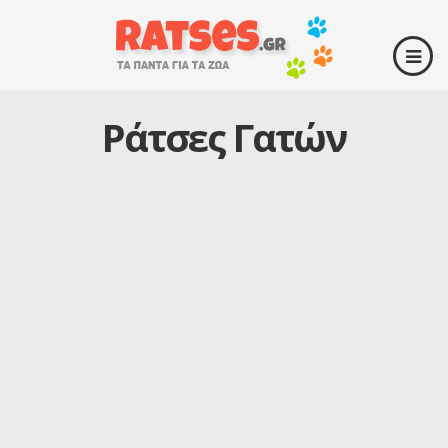
Ράτσες Γατών