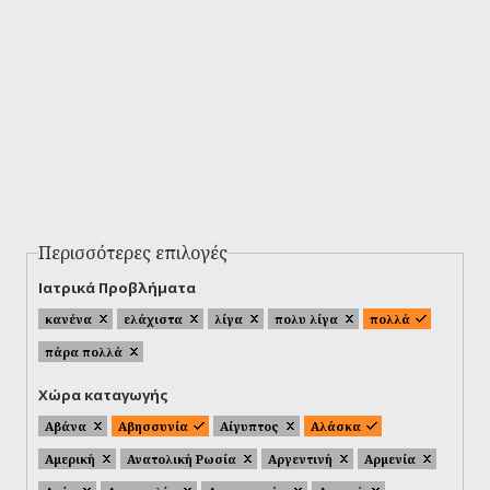
Περισσότερες επιλογές
Ιατρικά Προβλήματα
κανένα
ελάχιστα
λίγα
πολυ λίγα
πολλά
πάρα πολλά
Χώρα καταγωγής
Αβάνα
Αβησσυνία
Αίγυπτος
Αλάσκα
Αμερική
Ανατολική Ρωσία
Αργεντινή
Αρμενία