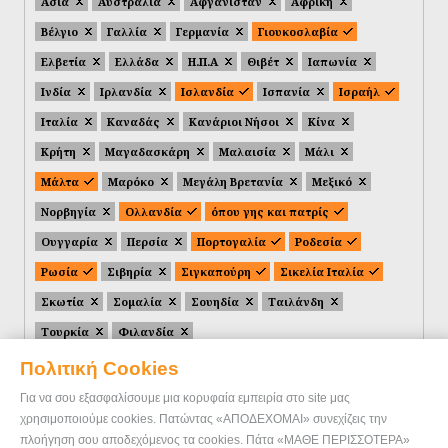
Ασία
Αυστραλία
Αφγανιστάν
Αφρική
Βέλγιο
Γαλλία
Γερμανία
Γιουκοσλαβία
Ελβετία
Ελλάδα
Η.Π.Α
Θιβέτ
Ιαπωνία
Ινδία
Ιρλανδία
Ισλανδία
Ισπανία
Ισραήλ
Ιταλία
Καναδάς
Κανάριοι Νήσοι
Κίνα
Κρήτη
Μαγαδασκάρη
Μαλαισία
Μάλι
Μάλτα
Μαρόκο
Μεγάλη Βρετανία
Μεξικό
Νορβηγία
Ολλανδία
όπου γης και πατρίς
Ουγγαρία
Περσία
Πορτογαλία
Ροδεσία
Ρωσία
Σιβηρία
Σιγκαπούρη
Σικελία Ιταλία
Σκωτία
Σομαλία
Σουηδία
Ταιλάνδη
Τουρκία
Φιλανδία
Πολιτική Cookies
Για να σου εξασφαλίσουμε μια κορυφαία εμπειρία στο site μας
χρησιμοποιούμε cookies. Πατώντας «ΑΠΟΔΕΧΟΜΑΙ» συνεχίζεις την
πλοήγηση σου αποδεχόμενος τα cookies. Πάτα «ΜΑΘΕ ΠΕΡΙΣΣΟΤΕΡΑ»