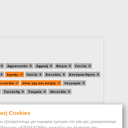
Αφγανιστάν
Αφρική
Βέλγιο
Γαλλία
Ισραήλ
Ιταλία
Καναδάς
Κανάριοι Νήσοι
λλανδία
όπου γης και πατρίς
Ουγγαρία
Ταιλάνδη
Τουρκία
Φιλανδία
ική Cookies
ου εξασφαλίσουμε μια κορυφαία εμπειρία στο site μας χρησιμοποιούμε
. Πατώντας «ΑΠΟΔΕΧΟΜΑΙ» συνεχίζεις την πλοήγηση σου