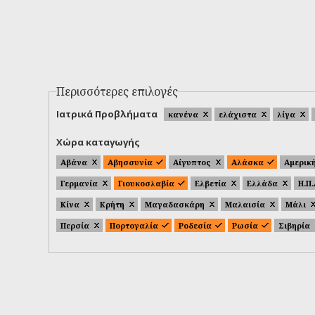
Περισσότερες επιλογές
Ιατρικά Προβλήματα
κανένα
ελάχιστα
λίγα
Χώρα καταγωγής
Αβάνα
Αβησσυνία
Αίγυπτος
Αλάσκα
Αμερικ
Γερμανία
Γιουκοσλαβία
Ελβετία
Ελλάδα
Η.Π
Κίνα
Κρήτη
Μαγαδασκάρη
Μαλαισία
Μάλι
Περσία
Πορτογαλία
Ροδεσία
Ρωσία
Σιβηρία