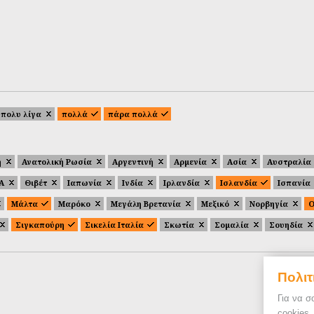
πολυ λίγα
πολλά
πάρα πολλά
ή
Ανατολική Ρωσία
Αργεντινή
Αρμενία
Ασία
Αυστραλία
.Α
Θιβέτ
Ιαπωνία
Ινδία
Ιρλανδία
Ισλανδία
Ισπανία
Μάλτα
Μαρόκο
Μεγάλη Βρετανία
Μεξικό
Νορβηγία
Ο
Σιγκαπούρη
Σικελία Ιταλία
Σκωτία
Σομαλία
Σουηδία
Πολιτ
Για να σ
cookies