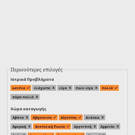
Περισσότερες επιλογές
Ιατρικά Προβλήματα
κανένα
ελάχιστα
λίγα
πολυ λίγα
πολλά
πάρα πολλά
Χώρα καταγωγής
Αβάνα
Αβησσυνία
Αίγυπτος
Αλάσκα
Αμερική
Ανατολική Ρωσία
Αργεντινή
Αρμενία