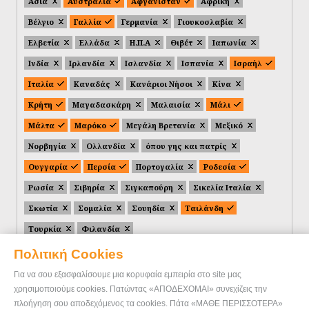
Ασία
Αυστραλία
Αφγανιστάν
Αφρική
Βέλγιο
Γαλλία
Γερμανία
Γιουκοσλαβία
Ελβετία
Ελλάδα
Η.Π.Α
Θιβέτ
Ιαπωνία
Ινδία
Ιρλανδία
Ισλανδία
Ισπανία
Ισραήλ
Ιταλία
Καναδάς
Κανάριοι Νήσοι
Κίνα
Κρήτη
Μαγαδασκάρη
Μαλαισία
Μάλι
Μάλτα
Μαρόκο
Μεγάλη Βρετανία
Μεξικό
Νορβηγία
Ολλανδία
όπου γης και πατρίς
Ουγγαρία
Περσία
Πορτογαλία
Ροδεσία
Ρωσία
Σιβηρία
Σιγκαπούρη
Σικελία Ιταλία
Σκωτία
Σομαλία
Σουηδία
Ταιλάνδη
Τουρκία
Φιλανδία
Πολιτική Cookies
Για να σου εξασφαλίσουμε μια κορυφαία εμπειρία στο site μας
χρησιμοποιούμε cookies. Πατώντας «ΑΠΟΔΕΧΟΜΑΙ» συνεχίζεις την
πλοήγηση σου αποδεχόμενος τα cookies. Πάτα «ΜΑΘΕ ΠΕΡΙΣΣΟΤΕΡΑ»