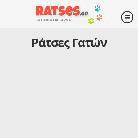
Ράτσες Γατών