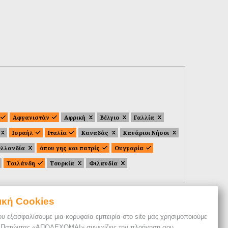
Αφγανιστάν
Αφρική
Βέλγιο
Γαλλία
Ισραήλ
Ιταλία
Καναδάς
Κανάριοι Νήσοι
λλανδία
όπου γης και πατρίς
Ουγγαρία
Ταιλάνδη
Τουρκία
Φιλανδία
ική Cookies
ου εξασφαλίσουμε μια κορυφαία εμπειρία στο site μας χρησιμοποιούμε
. Πατώντας «ΑΠΟΔΕΧΟΜΑΙ» συνεχίζεις την πλοήγηση σου