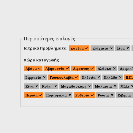
Περισσότερες επιλογές
Ιατρικά Προβλήματα
κανένα
ελάχιστα
λίγα
Χώρα καταγωγής
Αβάνα
Αβησσυνία
Αίγυπτος
Αλάσκα
Αμερικ
Γερμανία
Γιουκοσλαβία
Ελβετία
Ελλάδα
Η.Π
Κίνα
Κρήτη
Μαγαδασκάρη
Μαλαισία
Μάλι
Περσία
Πορτογαλία
Ροδεσία
Ρωσία
Σιβηρία