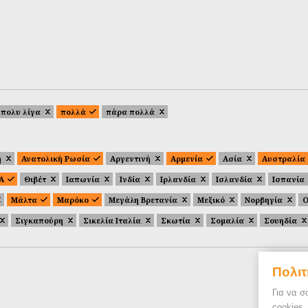
πολυ λίγα
πολλά
πάρα πολλά
ή
Ανατολική Ρωσία
Αργεντινή
Αρμενία
Ασία
Αυστραλία
.Α
Θιβέτ
Ιαπωνία
Ινδία
Ιρλανδία
Ισλανδία
Ισπανία
Μάλτα
Μαρόκο
Μεγάλη Βρετανία
Μεξικό
Νορβηγία
Ο
Σιγκαπούρη
Σικελία Ιταλία
Σκωτία
Σομαλία
Σουηδία
Πολιτ
Για να σ
cookies