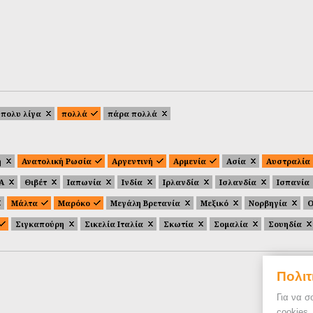
πολυ λίγα
πολλά
πάρα πολλά
ή
Ανατολική Ρωσία
Αργεντινή
Αρμενία
Ασία
Αυστραλία
.Α
Θιβέτ
Ιαπωνία
Ινδία
Ιρλανδία
Ισλανδία
Ισπανία
Μάλτα
Μαρόκο
Μεγάλη Βρετανία
Μεξικό
Νορβηγία
Ο
Σιγκαπούρη
Σικελία Ιταλία
Σκωτία
Σομαλία
Σουηδία
Πολιτ
Για να σ
cookies