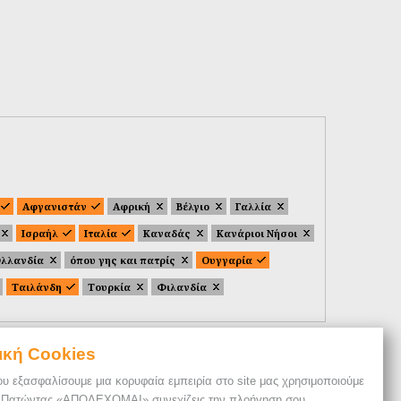
Αφγανιστάν
Αφρική
Βέλγιο
Γαλλία
Ισραήλ
Ιταλία
Καναδάς
Κανάριοι Νήσοι
λλανδία
όπου γης και πατρίς
Ουγγαρία
Ταιλάνδη
Τουρκία
Φιλανδία
ική Cookies
ου εξασφαλίσουμε μια κορυφαία εμπειρία στο site μας χρησιμοποιούμε
. Πατώντας «ΑΠΟΔΕΧΟΜΑΙ» συνεχίζεις την πλοήγηση σου