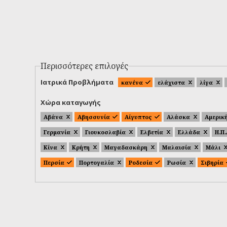
Περισσότερες επιλογές
Ιατρικά Προβλήματα
κανένα
ελάχιστα
λίγα
Χώρα καταγωγής
Αβάνα
Αβησσυνία
Αίγυπτος
Αλάσκα
Αμερικ
Γερμανία
Γιουκοσλαβία
Ελβετία
Ελλάδα
Η.Π
Κίνα
Κρήτη
Μαγαδασκάρη
Μαλαισία
Μάλι
Περσία
Πορτογαλία
Ροδεσία
Ρωσία
Σιβηρία