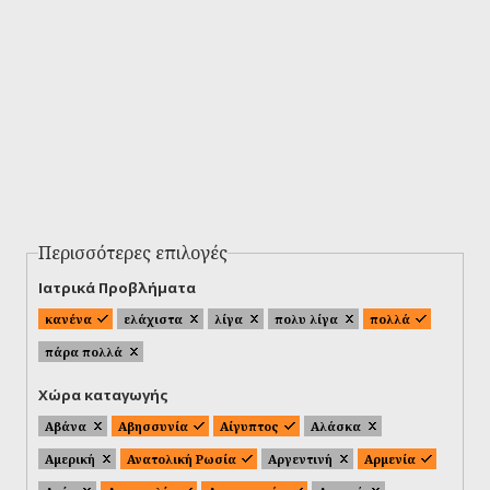
Περισσότερες επιλογές
Ιατρικά Προβλήματα
κανένα
ελάχιστα
λίγα
πολυ λίγα
πολλά
πάρα πολλά
Χώρα καταγωγής
Αβάνα
Αβησσυνία
Αίγυπτος
Αλάσκα
Αμερική
Ανατολική Ρωσία
Αργεντινή
Αρμενία