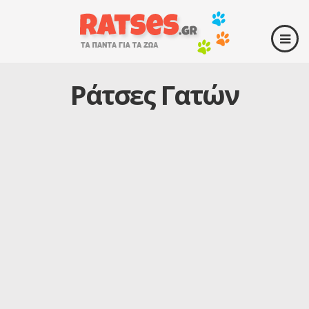
Ράτσες Γατών