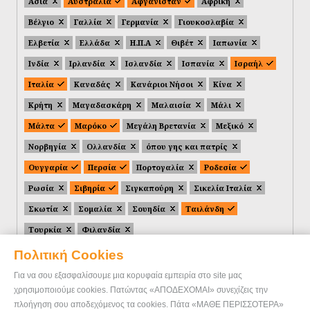
Ασία
Αυστραλία
Αφγανιστάν
Αφρική
Βέλγιο
Γαλλία
Γερμανία
Γιουκοσλαβία
Ελβετία
Ελλάδα
Η.Π.Α
Θιβέτ
Ιαπωνία
Ινδία
Ιρλανδία
Ισλανδία
Ισπανία
Ισραήλ
Ιταλία
Καναδάς
Κανάριοι Νήσοι
Κίνα
Κρήτη
Μαγαδασκάρη
Μαλαισία
Μάλι
Μάλτα
Μαρόκο
Μεγάλη Βρετανία
Μεξικό
Νορβηγία
Ολλανδία
όπου γης και πατρίς
Ουγγαρία
Περσία
Πορτογαλία
Ροδεσία
Ρωσία
Σιβηρία
Σιγκαπούρη
Σικελία Ιταλία
Σκωτία
Σομαλία
Σουηδία
Ταιλάνδη
Τουρκία
Φιλανδία
Πολιτική Cookies
Για να σου εξασφαλίσουμε μια κορυφαία εμπειρία στο site μας
χρησιμοποιούμε cookies. Πατώντας «ΑΠΟΔΕΧΟΜΑΙ» συνεχίζεις την
πλοήγηση σου αποδεχόμενος τα cookies. Πάτα «ΜΑΘΕ ΠΕΡΙΣΣΟΤΕΡΑ»