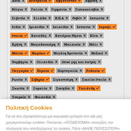
Ασία
Αυστραλία
Αφγανιστάν
Αφρική
Βέλγιο
Γαλλία
Γερμανία
Γιουκοσλαβία
Ελβετία
Ελλάδα
Η.Π.Α
Θιβέτ
Ιαπωνία
Ινδία
Ιρλανδία
Ισλανδία
Ισπανία
Ισραήλ
Ιταλία
Καναδάς
Κανάριοι Νήσοι
Κίνα
Κρήτη
Μαγαδασκάρη
Μαλαισία
Μάλι
Μάλτα
Μαρόκο
Μεγάλη Βρετανία
Μεξικό
Νορβηγία
Ολλανδία
όπου γης και πατρίς
Ουγγαρία
Περσία
Πορτογαλία
Ροδεσία
Ρωσία
Σιβηρία
Σιγκαπούρη
Σικελία Ιταλία
Σκωτία
Σομαλία
Σουηδία
Ταιλάνδη
Τουρκία
Φιλανδία
Πολιτική Cookies
Για να σου εξασφαλίσουμε μια κορυφαία εμπειρία στο site μας
χρησιμοποιούμε cookies. Πατώντας «ΑΠΟΔΕΧΟΜΑΙ» συνεχίζεις την
πλοήγηση σου αποδεχόμενος τα cookies. Πάτα «ΜΑΘΕ ΠΕΡΙΣΣΟΤΕΡΑ»