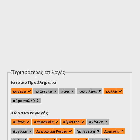
Περισσότερες επιλογές
Ιατρικά Προβλήματα
κανένα
ελάχιστα
λίγα
πολυ λίγα
πολλά
πάρα πολλά
Χώρα καταγωγής
Αβάνα
Αβησσυνία
Αίγυπτος
Αλάσκα
Αμερική
Ανατολική Ρωσία
Αργεντινή
Αρμενία