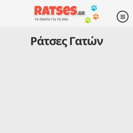
Ράτσες Γατών