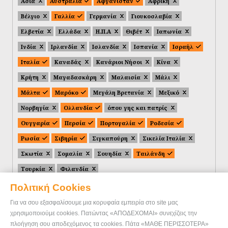
Ασία
Αυστραλία
Αφγανιστάν
Αφρική
Βέλγιο
Γαλλία
Γερμανία
Γιουκοσλαβία
Ελβετία
Ελλάδα
Η.Π.Α
Θιβέτ
Ιαπωνία
Ινδία
Ιρλανδία
Ισλανδία
Ισπανία
Ισραήλ
Ιταλία
Καναδάς
Κανάριοι Νήσοι
Κίνα
Κρήτη
Μαγαδασκάρη
Μαλαισία
Μάλι
Μάλτα
Μαρόκο
Μεγάλη Βρετανία
Μεξικό
Νορβηγία
Ολλανδία
όπου γης και πατρίς
Ουγγαρία
Περσία
Πορτογαλία
Ροδεσία
Ρωσία
Σιβηρία
Σιγκαπούρη
Σικελία Ιταλία
Σκωτία
Σομαλία
Σουηδία
Ταιλάνδη
Τουρκία
Φιλανδία
Πολιτική Cookies
Για να σου εξασφαλίσουμε μια κορυφαία εμπειρία στο site μας
χρησιμοποιούμε cookies. Πατώντας «ΑΠΟΔΕΧΟΜΑΙ» συνεχίζεις την
πλοήγηση σου αποδεχόμενος τα cookies. Πάτα «ΜΑΘΕ ΠΕΡΙΣΣΟΤΕΡΑ»