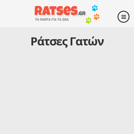
Ράτσες Γατών