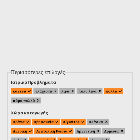
Περισσότερες επιλογές
Ιατρικά Προβλήματα
κανένα
ελάχιστα
λίγα
πολυ λίγα
πολλά
πάρα πολλά
Χώρα καταγωγής
Αβάνα
Αβησσυνία
Αίγυπτος
Αλάσκα
Αμερική
Ανατολική Ρωσία
Αργεντινή
Αρμενία